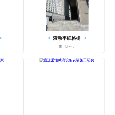
液动平细格栅
型号：
MORE