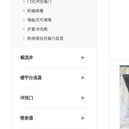
门式冲洗堰门
机械格栅
堰板式可调堰
拦蓄冲洗阀
防倒灌自控截污装置
截流井
楼宇分流器
冲洗门
喷射器