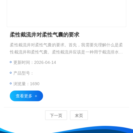
柔性截流井对柔性气囊的要求
柔性截流井对柔性气囊的要求。首先，我需要先理解什么是柔
性截流井和柔性气囊。柔性截流井应该是一种用于截流排水或
污水系统中，防止倒流或控制水流的设施，而柔性气囊可能是
更新时间：2026-04-14
在其中起密封或截流作用的部件。 接下来，用户想知道气囊
产品型号：
需要满足哪些要求
浏览量：1690
查看更多 +
下一页
末页