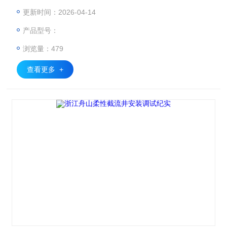
分子复合材料制成，具有优异的耐腐蚀性能。在污水和雨水长
更新时间：2026-04-14
期冲刷环境下，其使用寿命可达10年以上，远超过普通混凝土
产品型号：
结构。同时，材料的柔韧性使其能够适应一定范围内的地基沉
降，避免了传统截流井因地基不均匀沉降导致的开裂问题。这
浏览量：479
种特性在城市老旧管网改造中尤为重要，因为这些区域往往存
在复杂的地下环境和
查看更多 +