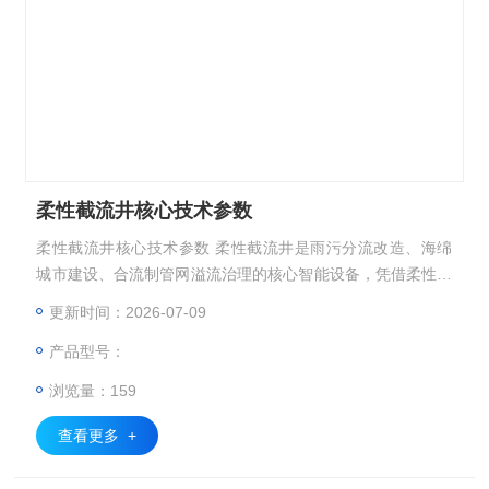
柔性截流井核心技术参数
柔性截流井核心技术参数 柔性截流井是雨污分流改造、海绵
城市建设、合流制管网溢流治理的核心智能设备，凭借柔性密
封、自适应调控、防堵抗缠绕、低水头损失的优势，广泛应用
更新时间：2026-07-09
于市政老旧管网改造、小区排水、河道截污治理工程。结合行
产品型号：
业标准与工程实操规范，柔性截流井在材质性能、结构设计、
调控能力、密封防渗、智能运维等方面具备严格核心要求，是
浏览量：159
保障雨污精准分流、杜绝混流污染、控制溢流污染的关键。
查看更多 +