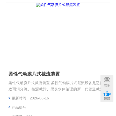
柔性气动膜片式截流装置
柔性气动膜片式截流装置 柔性气动膜片式截流设备是适配市
联系
政雨污分流、控源截污、黑臭水体治理的新一代管道截流装
备，公称通径覆盖 DN200 至 DN800，依靠弹性橡胶膜片与气
更新时间：2026-06-16
顶部
动控制系统实现水流智能管控，解决传统平板闸门、堰门易堵
产品型号：
塞、渗漏、调节精度差、运维繁琐等行业痛点，现已成为海绵
城市、老旧管网改造工程的主流截流设备。