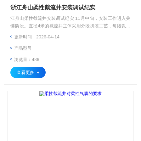
浙江舟山柔性截流井安装调试纪实
江舟山柔性截流井安装调试纪实 11月中旬，安装工作进入关
键阶段。直径4米的截流井主体采用分段拼装工艺，每段弧形
板材的重量都超过5吨。起重工王师傅操作着350吨履带吊，
更新时间：2026-04-14
小心翼翼地将块弧形板放入预定位置。“往左2公分，好，
产品型号：
停！“测量员小林手持全站仪，额头渗出细密的汗珠。12块弧
形板的拼装误差必须控制在3毫米以内，才能保证后续密封系
浏览量：486
统的有效性。经过三天三夜的连续作业，浙江舟山柔性截流井
安装调试纪实
查看更多 +