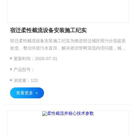
宿迁柔性截流设备安装施工纪实
宿迁柔性截流设备安装施工纪实为推进宿迁城区雨污分流提质
改造、整治河道污水直排、解决老旧管网混流内涝问题，城市
水环境治理体系，本次项目在宿迁城区排水改造点位开展柔性
更新时间：2026-07-31
截流设备、智能柔性截流井标准化进场、吊装安装与调试作
产品型号：
业。该设备作为新一代智能化截污治水设施，替代传统老旧闸
阀与砖混截流井，凭借安装快捷、密封无渗漏、智能可控、适
浏览量：122
配老旧管网的优势，成为宿迁市政排水更新、河道生态治理的
核心设备
查看更多 +