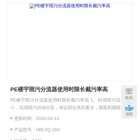
PE楼宇雨污分流器使用时限长截污率高
联系
PE楼宇雨污分流器使用时限长截污率高 1、利用雨污流量大
小，实现雨污自动分流，保证阳台洗衣废水，屋面初期雨水分
顶部
流到污水管网，截污率高； 2、安装维护方便，简单，无需特
更新时间：2026-04-13
别维护； 3、一次性成型，外形美观，抗腐，强度好，使用时
产品型号：HRLYQ-150
限长； 4、集分流、过滤、排污于一体，功能齐全，运行稳
定。