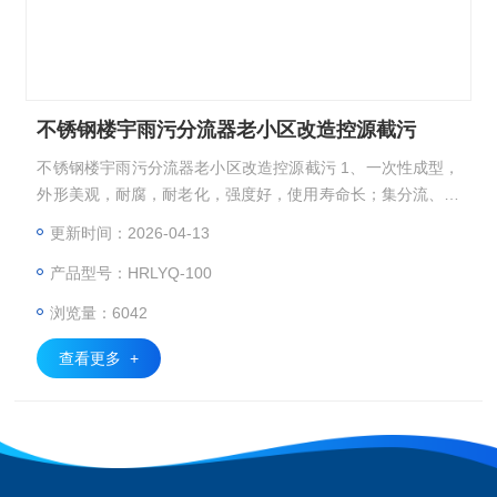
不锈钢楼宇雨污分流器老小区改造控源截污
不锈钢楼宇雨污分流器老小区改造控源截污 1、一次性成型，
外形美观，耐腐，耐老化，强度好，使用寿命长；集分流、过
滤、排污于一体，功能齐全全，性能可靠； 2、利用雨污流量
更新时间：2026-04-13
大小，实现雨污自动分流，保证阳台洗衣废水，屋面初期雨；
产品型号：HRLYQ-100
分流至污水管网，截污率高； 3、安装维护方便，简单，无需
特别维护。
浏览量：6042
查看更多 +