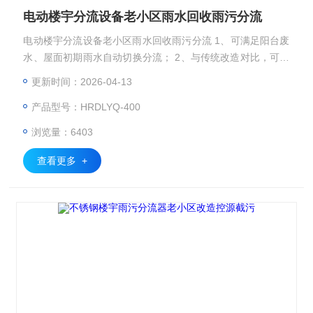
电动楼宇分流设备老小区雨水回收雨污分流
电动楼宇分流设备老小区雨水回收雨污分流 1、可满足阳台废
水、屋面初期雨水自动切换分流； 2、与传统改造对比，可平
衡调节污水管负荷，避免大量雨水进入污水管道； 3、可自行
更新时间：2026-04-13
设置时间控制，实现在3.5-10分钟关闭，既满足了洗衣机废水
产品型号：HRDLYQ-400
分流的时间要求，又满足了对初期雨水的分流，解决固定时间
造成两者不能兼顾的问题； 4、满足多层洗衣机同时排水的需
浏览量：6403
要。
查看更多 +