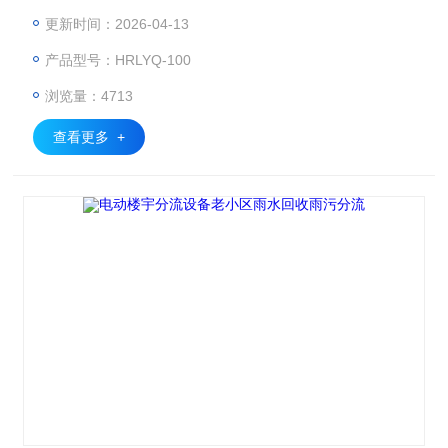
无需特别维护； 3、利用雨污流量大小，实现雨污自动分流，
更新时间：2026-04-13
保证阳台洗衣废水，屋面初期雨；分流到污水管网，截污率
产品型号：HRLYQ-100
高； 4、集分流、过滤、排污于一体，功能齐全，运行稳定。
浏览量：4713
查看更多 +