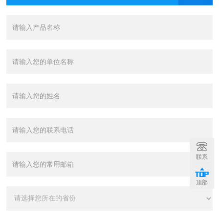
联系
顶部