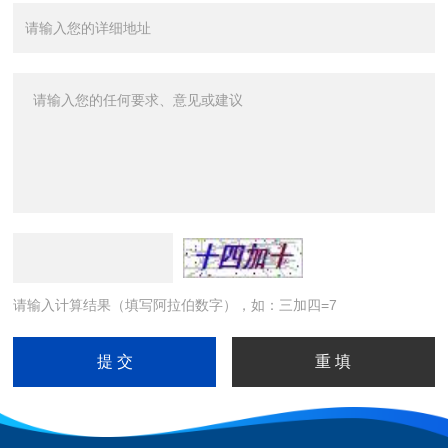
请输入计算结果（填写阿拉伯数字），如：三加四=7