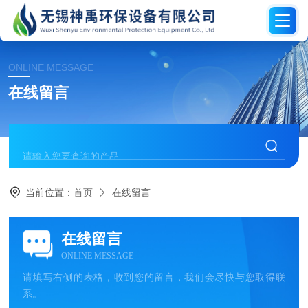
ONLINE MESSAGE
在线留言
当前位置：
首页
在线留言
在线留言
ONLINE MESSAGE
请填写右侧的表格，收到您的留言，我们会尽快与您取得联
系。