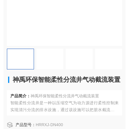
神禹环保智能柔性分流井气动截流装置
产品简介：
神禹环保智能柔性分流井气动截流装置
智能柔性分流井是一种以压缩空气为动力源进行柔性控制来
实现清污分流的排水设施，通过该设施可以把脏水截流至污
水管进入污水处理厂处理或进入调蓄池储存，清水则直接排
放到自然水体。由弹性套筒、流通通道、外罩、空压机等组
产品型号：
HRRXJ-DN400