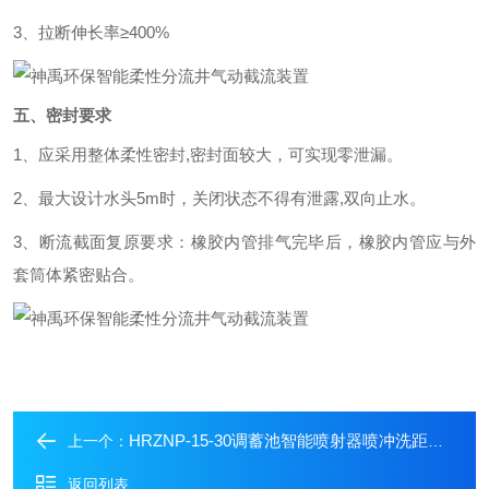
3、
拉断伸长率
≥400%
五、
密封要求
1
、
应采用整体柔性密封
,
密封面较大，可实现零泄漏。
2
、
最大设计水头
5m
时，关闭状态不得有泄露
,
双向止水
。
3
、
断流截面复原要求
：
橡胶内管排气完毕后，橡胶内管应与外
套筒体紧密贴合。
HRZNP-15-30调蓄池智能喷射器喷冲洗距离远冲洗效果好
上一个：
返回列表