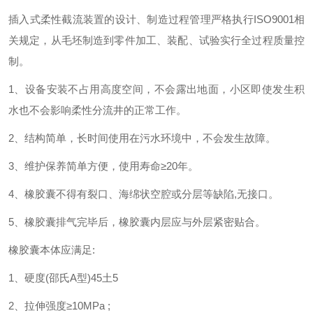
插入式柔性截流装置的设计、制造过程管理严格执行
ISO9001
相
关规定，从毛坯制造到零件加工、装配、试验实行全过程质量控
制。
1
、
设备安装不占用高度空间，不会露出地面，小区即使发生积
水也不会影响柔性分流井的正常工作。
2
、
结构简单，长时间使用在污水环境中，不会发生故障
。
3
、
维护保养简单方便，使用寿命
≥20
年
。
4
、
橡胶囊不得有裂口、海绵状空腔或分层等缺陷
,
无接口
。
5
、
橡胶囊排气完毕后，橡胶囊内层应与外层紧密贴合。
橡胶囊本体应满足
:
1、
硬度
(
邵氏
A
型
)45
土
5
2、
拉伸强度
≥10MPa ;