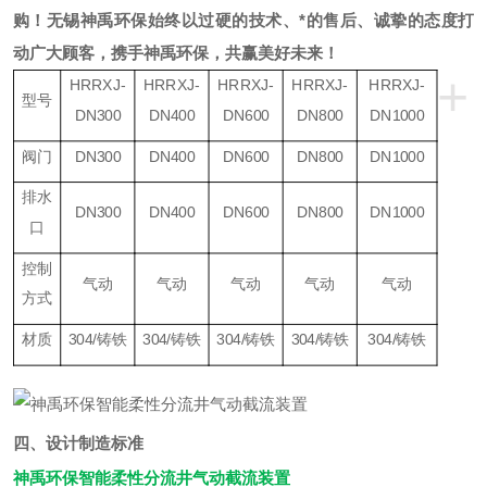
购！
无锡神禹环保始终以过硬的技术、*的售后、诚挚的态度打
动广大顾客，携手神禹环保，共赢美好未来！
+
HRRXJ-
HRRXJ-
HRRXJ-
HRRXJ-
HRRXJ-
型号
DN300
DN400
DN600
DN800
DN1000
阀门
DN300
DN400
DN600
DN800
DN1000
排水
DN300
DN400
DN600
DN800
DN1000
口
控制
气动
气动
气动
气动
气动
方式
材质
304/铸铁
304/铸铁
304/铸铁
304/铸铁
304/铸铁
四、
设计制造标准
神禹环保智能柔性分流井气动截流装置