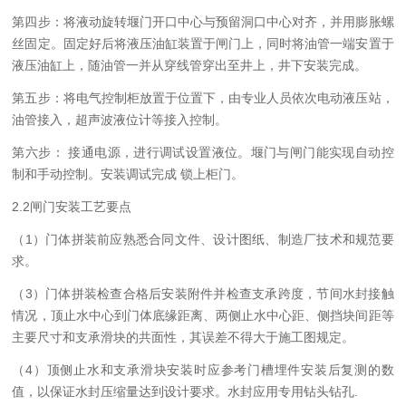
第四步：将液动旋转堰门开口中心与预留洞口中心对齐，并用膨胀螺
丝固定。固定好后将液压油缸装置于闸门上，同时将油管一端安置于
液压油缸上，随油管一并从穿线管穿出至井上，井下安装完成。
第五步：将电气控制柜放置于位置下，由专业人员依次电动液压站，
油管接入，超声波液位计等接入控制。
第六步： 接通电源，进行调试设置液位。堰门与闸门能实现自动控
制和手动控制。安装调试完成 锁上柜门。
2.2闸门安装工艺要点
（1）门体拼装前应熟悉合同文件、设计图纸、制造厂技术和规范要
求。
（3）门体拼装检查合格后安装附件并检查支承跨度，节间水封接触
情况，顶止水中心到门体底缘距离、两侧止水中心距、侧挡块间距等
主要尺寸和支承滑块的共面性，其误差不得大于施工图规定。
（4）顶侧止水和支承滑块安装时应参考门槽埋件安装后复测的数
值，以保证水封压缩量达到设计要求。水封应用专用钻头钻孔.