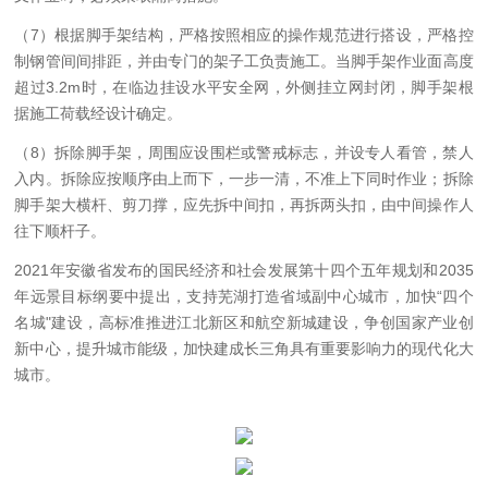
（7）根据脚手架结构，严格按照相应的操作规范进行搭设，严格控
制钢管间间排距，并由专门的架子工负责施工。当脚手架作业面高度
超过3.2m时，在临边挂设水平安全网，外侧挂立网封闭，脚手架根
据施工荷载经设计确定。
（8）拆除脚手架，周围应设围栏或警戒标志，并设专人看管，禁人
入内。拆除应按顺序由上而下，一步一清，不准上下同时作业；拆除
脚手架大横杆、剪刀撑，应先拆中间扣，再拆两头扣，由中间操作人
往下顺杆子。
2021年安徽省发布的国民经济和社会发展第十四个五年规划和2035
年远景目标纲要中提出，支持芜湖打造省域副中心城市，加快“四个
名城"建设，高标准推进江北新区和航空新城建设，争创国家产业创
新中心，提升城市能级，加快建成长三角具有重要影响力的现代化大
城市。