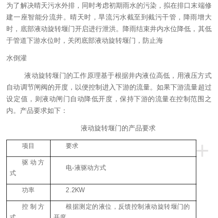
为了解决晴天污水外排，同时考虑初期雨水的污染，拟在排口末端修
建一座智能分流井。晴天时，旱流污水截至
到
截污干管，降雨
增大
时，
底部液动旋转堰门开启进行泄洪。降雨结束井内水位降低，其低
于管道下游水位时，关闭底部液动旋转堰门，防止海
水倒灌
液动旋转堰门的工作原理基于根据井内液位高低，用液压方式
自动调节闸阀的开度，以便控制进入下游的流量。如果下游流量超过
设定值，则液动闸门自动降低开度，保持下游的流量在控制范围之
内。产品要求如下：
液动旋转堰门的产品要求
+
项目
要求
驱动方
电-液驱动方式
式
功率
2.2KW
控制方
根据测定的液位，反馈控制液动旋转堰门的
式
开度