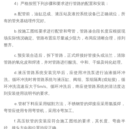
4）严格按照下列步骤和要求进行管路的配置和安装：
a.配管前，油缸总成、液压站及液控系统设备已正确就位，所
有的管夹基础埋件完好。
b.按施工图纸要求进行配管和弯管，管路凑合段长度应根据现
场实际情况确定。管路布置应尽量减少阻力，布局应清晰合理，排列
整齐。
c.预安装合适后，拆下管路，正式焊接好管接头或法兰，清除
管路的氧化皮和焊渣，并对管路进行酸洗、中和、干燥及钝化处理。
d.液压管路系统安装完毕后，应使用冲洗泵进行油液循环冲
洗。循环冲洗时将管路系统与液压缸、阀组、泵组隔离(或短接)，循
环冲洗流速应大于5m/s。循环冲洗后，终应使管路系统的清洁度达
到安装使用说明书的要求。
e.管材下料应采用锯割方法，不锈钢管的焊接应采用氩弧焊，
弯管应使用专用弯管机，采用冷弯加工。
f.高压软管的安装应符合施工图纸的要求，其长度、弯曲半
径、接头方向和位置均应正确。