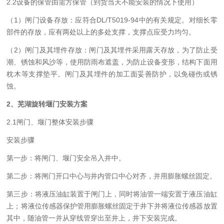
2.2设备的保管由需方保管（到货当天不能安装的情况下使用）
（1）闸门设备存放：应符合DL/T5019-94中的有关规定。对细长零
部件的存放，应有两处以上的多处支撑，支撑点应受力均匀。
（2）闸门及其埋件存放：闸门及其埋件采用露天存放，为了防止受
潮、锈蚀和风沙等，使用防雨布遮盖，为防止设备变形，结构下面用
枕木等支撑垫平。闸门及其埋件的加工面妥善防护，以免碰伤或锈
蚀。
2
、芜湖旋转堰门安装方案
2.1闸门、堰门整体安装步骤
安装步骤
第一步：将闸门、堰门安全吊入井中。
第二步：将闸门开口中心与井内管口中心对齐，并用膨胀螺丝固定。
第三步：将液压油缸装置于闸门上，同时将油管一端安置于液压油缸
上；将液位传感器保护管用膨胀螺丝固定于井下并将液位传感器放置
其中，随油管一并从穿线管穿出至井上，井下安装完成。