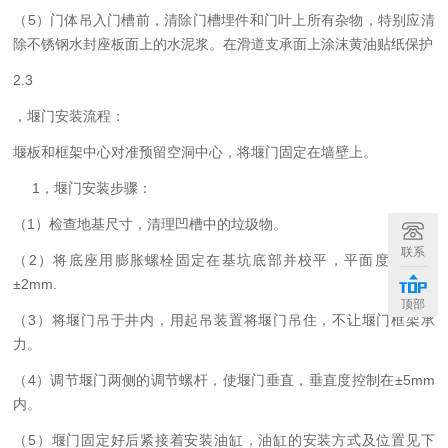
（5）门体吊入门槽前，清除门槽埋件和门叶上所有杂物，特别应清
除不锈钢水封座板面上的水泥浆。在滑道支承面上涂沫黄油贴纸保护
2.3
，堰门安装流程：
堰板和框架中心对准预留空洞中心，将堰门固定在墙壁上。
1，堰门安装步骤：
（1）检查地基尺寸，清理凹槽中的垃圾物。
联系
（2）将底座用膨胀螺栓固定在基坑底部并校平，平面度控制在
±2mm.
顶部
（3）将堰门吊于井内，用起吊装置将堰门吊住，不让堰门框架承
力。
（4）调节堰门两侧的调节螺杆，使堰门垂直，垂直度控制在±5mm
内。
（5）堰门固定好后紧接着安装油缸，油缸的安装方式及位置见下