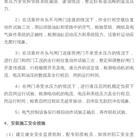
查压力变化和管路系统漏油、渗油情况，整定好各溢流阀的溢流压
力。
2）在活塞杆吊头不与闸门连接的情况下，作全行程空载往复
动作试验三次，用以排除油缸和管路中的空气，检验泵组、阀组及电
气操作系统的正确性，检测油缸启动压力和系统阻力。活塞杆运动应
无爬行现象。
3）在活塞杆吊头与闸门连接而闸门不承受水压力的情况下，
进行启门和闭门工况的全行程往复动作试验三次，整定和调整好闸门
开度传感器、行程极限开关及电、液元件的设定值，检测电动机的电
流、电压和油压的数据及全行程启、闭的运行时间。
4）在闸门承受水压力的情况下，进行液压启闭机额定负荷下
的启闭运行试验。检测电动机的电流、电压和系统压力及全行程启、
闭运行时间；检查启闭过程应无超常振动，启停应无剧烈冲击现象。
5）电气控制设备应行模拟动作试验正确后，再作联机试验。
4
、
安装
施工安全措施
（1）建立健全安全监督机制，配专职质检员，加强对职工安全意