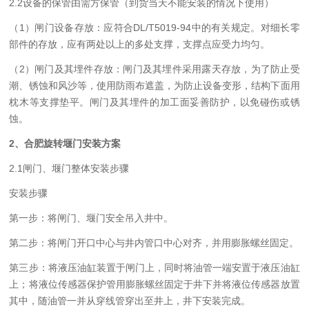
2.2设备的保管
由需方保管（到货当天不能安装的情况下使用）
（1）
闸门
设备存放：
应符合DL/T5019-94中的有关规定。对细长零
部件的存放，应有两处以上的多处支撑，支撑点应受力均匀。
（2）闸门及其埋件存放：
闸门及其埋件采用露天存放，为了防止受
潮、锈蚀和风沙等，使用防雨布遮盖，为防止设备变形，结构下面用
枕木等支撑垫平。闸门及其埋件的加工面妥善防护，以免碰伤或锈
蚀。
2
、合肥旋转堰门安装方案
2
.1
闸门
、堰门整体
安装
步骤
安装步骤
第一步：将闸门、堰门安全吊入井中。
第二步：将闸门开口中心与井内管口中心对齐，并用膨胀螺丝固定。
第三步：将液压油缸装置于闸门上，同时将油管一端安置于液压油缸
上；将液位传感器保护管用膨胀螺丝固定于井下并将液位传感器放置
其中，随油管一并从穿线管穿出至井上，井下安装完成。