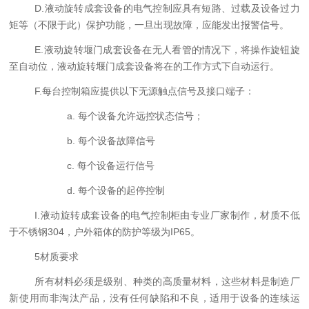
D
.
液动旋转
成套设备的电气控制应具有短路、过载及设备过力
矩等（不限于此）保护功能，一旦出现故障，应能发出报警信号。
E
.
液动旋转堰门
成套设备在无人看管的情况下，将操作旋钮旋
至自动位，
液动旋转堰门
成套设备将在的工作方式下自动运行。
F
.每台控制箱应提供以下无源触点信号及接口端子：
a.
每个设备允许远控状态信号；
b.
每个设备故障信号
c.
每个设备运行信号
d.
每个设备的起停控制
I.
液动旋转
成套设备的电气控制柜由专业厂家制作，材质不低
于不锈钢3
04
，户外箱体的防护等级为IP65。
5
材质要求
所有材料必须是级别、种类的高质量材料，这些材料是制造厂
新使用而非淘汰产品，没有任何缺陷和不良，适用于设备的连续运