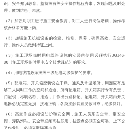
识、安全知识教育。坚持按有关安全操作规程办事，发现问题及时处
理，做到防患于未然。
（2）
加强对职工进行施工安全教育，对工人进行岗位培训，操作考
核合格者方能上岗。
（3）
加强施工机械设备的检查、维修、保养，确保高效、安全运
行，操作人员做到持证上岗。
（3）
施工现场临时用电线路设施的安装的使用必须执行JGJ46-
88《施工现场临时用电安全技术规范》的要求。
（4）
用电线路必须按照三级配电两级保护的要求。
（5）
配电箱、开关箱应装设在干燥、通风及常温场所，周围应有足
够二人同时工作的空间和通道。所有配电箱、开关箱实行专有负责，
门配锁，标明名称、用途，并作出分路标记。配电箱、开关箱内开关
电器必须完整无损，接地正确，各类接触装置灵敏可靠，绝缘良好。
（6）
高空作业必须设防护和安全网，施工人员系安全带、带安全
帽，穿防滑鞋。
安全带必须高挂低用，挂设点必须安全可靠。
上下交
叉作业时，必须采取隔离措施。