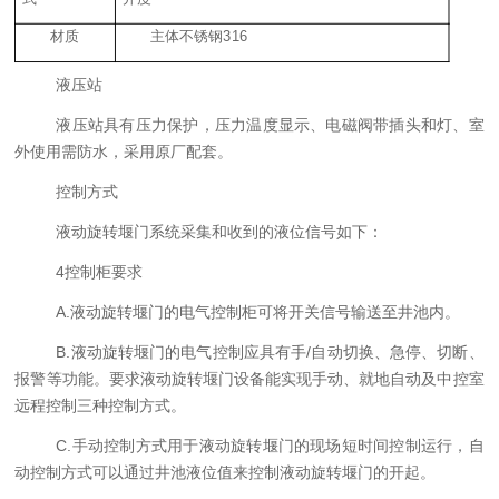
材质
主体不锈钢3
16
液压站
液压站具有压力保护，压力温度显示、电磁阀带插头和灯、室
外使用需防水，采用原厂配套。
控制方式
液动旋转堰门
系统采集和收到的
液位
信号如下：
4
控制柜要求
A.
液动旋转堰门
的
电气控制柜
可将开关信号输送至
井
池内
。
B.
液动旋转堰门
的电气控制应具有手/自动切换、急停、切断、
报警等功能。要求
液动旋转堰门
设备能实现手动、就地自动及中控室
远程控制三种控制方式。
C.手动控制方式用于
液动旋转堰门
的现场短时间控制运行，自
动控制方式可以通过
井
池液位
值来控制
液动旋转堰门
的开
起
。