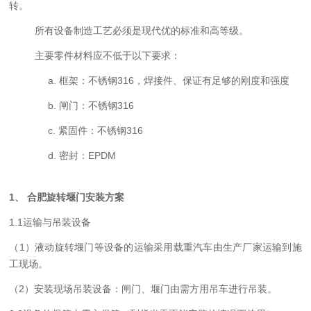
转。
所有设备制造工艺必须是现代优的标准和高等级。
主要零件材料应不低于以下要求：
a.
框架：不锈钢3
16
，焊接件、
保证
有足够的刚度和强度
b.
闸门：不锈钢3
16
c.
紧固件：不锈钢3
16
d.
密封：EPDM
1
、 合肥旋转堰门安装方案
1
.1运输与吊装设备
（1）
液动旋转堰门等设
备的运输采用载重汽车由生产厂家运输到施
工现场。
（2）安装现场吊装设备：
闸门、
堰门由需方
用吊车进行
吊装
。