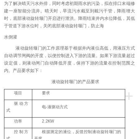
为了解决晴天污水外排，同时考虑初期雨水的污染，拟在排口末端修
建一座智能分流井。晴天时，旱流污水截至
到
截污干管，降雨
增大
时，
底部液动旋转堰门开启进行泄洪。降雨结束井内水位降低，其低
于管道下游水位时，关闭底部液动旋转堰门，防止海
水倒灌
液动旋转堰门
的工作原理基于根据
井内液位高低
，用液压方式
自动调节闸阀的开度，以便控制进入下游的流量。如果
下游
流量超过
设定值，则
液动闸门
自动降低开度
，保持
下游的流量
在控制范围之
内
。产品要求如下：
液动旋转堰门
的产品要求
+
项目
要求
驱动方
电-液驱动方式
式
功率
2.2KW
控制方
根据测定的
液位
，反馈控制
液动旋转堰门
的
式
开度