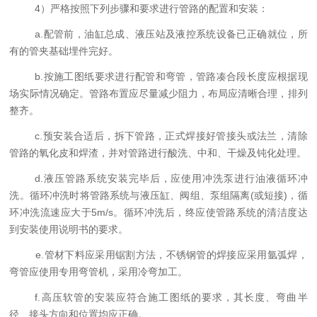
4）严格按照下列步骤和要求进行管路的配置和安装：
a.配管前，油缸总成、液压站及液控系统设备已正确就位，所
有的管夹基础埋件完好。
b.按施工图纸要求进行配管和弯管，管路凑合段长度应根据现
场实际情况确定。管路布置应尽量减少阻力，布局应清晰合理，排列
整齐。
c.预安装合适后，拆下管路，正式焊接好管接头或法兰，清除
管路的氧化皮和焊渣，并对管路进行酸洗、中和、干燥及钝化处理。
d.液压管路系统安装完毕后，应使用冲洗泵进行油液循环冲
洗。循环冲洗时将管路系统与液压缸、阀组、泵组隔离
(
或短接
)
，循
环冲洗流速应大于
5m/s
。循环冲洗后，终应使管路系统的清洁度达
到安装使用说明书的要求。
e.管材下料应采用锯割方法，不锈钢管的焊接应采用氩弧焊，
弯管应使用专用弯管机，采用冷弯加工。
f.高压软管的安装应符合施工图纸的要求，其长度、弯曲半
径、接头方向和位置均应正确。