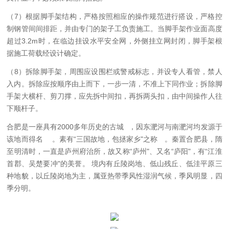
（7）
根据脚手架结构，严格按照相应的操作规范进行搭设，严格控
制钢管间间排距，并由专门的架子工负责施工。当脚手架作业面高度
超过3.2m时，在临边挂设水平安全网，外侧挂立网封闭，脚手架根
据施工荷载经设计确定。
（8）
拆除脚手架，周围应设围栏或警戒标志，并设专人看管，禁人
入内。拆除应按顺序由上而下，一步一清，不准上下同作业；拆除脚
手架大横杆、剪刀撑，应先拆中间扣，再拆两头扣，由中间操作人往
下顺杆子。
合肥是一座具有2000多年历史的古城
，因
东淝河
与
南淝河
均发源于
该地而得名
。素有“
三国
故地，
包拯
家乡"之称
。秦置合肥县，隋
至明清时，一直是
庐州府
治所，故又称“
庐州
"、又名“
庐阳
"，有“江淮
首郡、吴楚要冲"的美誉。 境内有丘陵岗地、低山残丘、低洼平原三
种地貌，以丘陵岗地为主，属亚热带季风性湿润气候，季风明显，四
季分明。