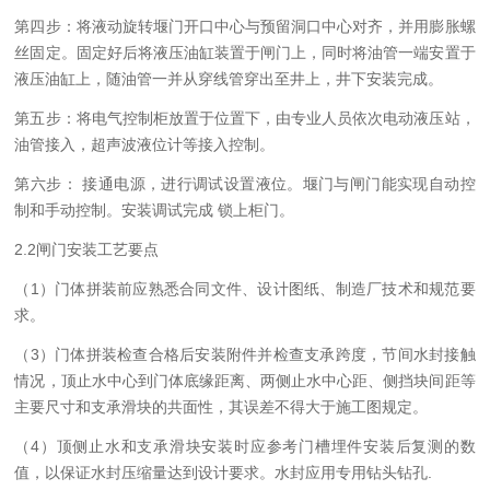
第四步：将液动旋转堰门开口中心与预留洞口中心对齐，并用膨胀螺
丝固定。固定好后将液压油缸装置于闸门上，同时将油管一端安置于
液压油缸上，随油管一并从穿线管穿出至井上，井下安装完成。
第五步：将电气控制柜放置于位置下，由专业人员依次电动液压站，
油管接入，超声波液位计等接入控制。
第六步： 接通电源，进行调试设置液位。堰门与闸门能实现自动控
制和手动控制。安装调试完成 锁上柜门。
2
.
2
闸门安装工艺要点
（1）门体拼装前应熟悉合同文件、设计图纸、制造厂技术和规范要
求。
（3）门体拼装检查合格后安装附件并检查支承跨度，节间水封接触
情况，顶止水中心到门体底缘距离、两侧止水中心距、侧挡块间距等
主要尺寸和支承滑块的共面性，其误差不得大于施工图规定。
（4）顶侧止水和支承滑块安装时应参考门槽埋件安装后复测的数
值，以保证水封压缩量达到设计要求。水封应用专用钻头钻孔.