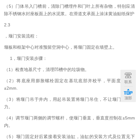
（5）门体吊入门槽前，清除门槽埋件和门叶上所有杂物，特别应清
除不锈钢水封座板面上的水泥浆。在滑道支承面上涂沫黄油贴纸保护
2.3
，堰门安装流程：
堰板和框架中心对准预留空洞中心，将堰门固定在墙壁上。
1，堰门安装步骤：
（1）检查地基尺寸，清理凹槽中的垃圾物。
（2）将底座用膨胀螺栓固定在基坑底部并校平，平面度控制在
联系
±2mm.
顶部
（3）将堰门吊于井内，用起吊装置将堰门吊住，不让堰门框架承
力。
（4）调节堰门两侧的调节螺杆，使堰门垂直，垂直度控制在±5mm
内。
（5）堰门固定好后紧接着安装油缸，油缸的安装方式及位置见下