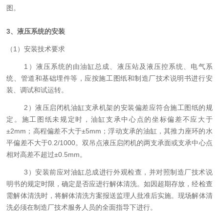
图。
3、
液压
系统
的安装
（1）安装技术要求
1）液压
系统
的
由
油缸总成、液压站及液
压
控系统、电气系
统、管道和基础埋件等，应按施工图纸和制造厂技术说明书进行安
装、调试和试运转。
2）液压启闭机油缸支承机架的安装偏差应符合施工图纸的规
定。施工图纸未规定时，油缸支承中心点的坐标偏差不应大于
±
2mm
；高程偏差不大于±
5mm
；浮动支承的油缸，其推力座环的水
平偏差不大于
0.2/1000
。双吊点液压启闭机的两支承面或支承中心点
相对高差不超过±
0.5mm
。
3）安装前应对油缸总成进行外观检查，并对照制造厂技术说
明书的规定时限，确定是否应进行解体清洗。如因超期存放，经检查
需解体清洗时，将解体清洗方案报送监理人批准后实施。现场解体清
洗必须在制造厂技术服务人员的全面指导下进行。