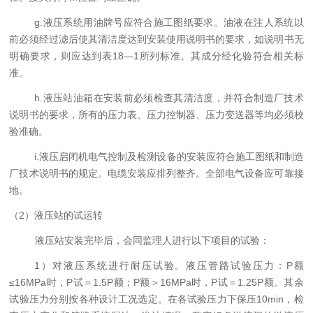
g.液压系统用油牌号应符合施工图纸要求。油液在注人系统以
前必须经过滤后使其清洁度达到安装使用说明书的要求，如说明书无
明确要求，则应达到表
18
―
1
所列标准。其成分经化验符合相关标
准。
h.液压站油箱在安装前必须检查其清洁度，并符合制造厂技术
说明书的要求，所有的压力表、压力控制器、压力变送器等均必须校
验准确。
i.液压启闭机电气控制及检测设备的安装应符合施工图纸和制造
厂技术说明书的规定。电缆安装应排列整齐。全部电气设备应可靠接
地。
（2）液压
站
的试运转
液压
站
安装完毕后，会同监理人进行以下项目的试验：
1）对液压系统进行耐压试验。液压管路试验压力：
P
额
≤
16MPa
时，
P
试＝
1.5P
额；
P
额＞
16MPa
时，
P
试＝
1.25P
额。其余
试验压力分别按各种设计工况选定。在各试验压力下保压
10min
，检