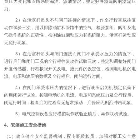
查压力变化和管路系统漏油、渗油情况，整定好各溢流阀的溢流压
力。
2）在活塞杆吊头不与闸门连接的情况下，作全行程空载往复
动作试验三次，用以排除油缸和管路中的空气，检验泵组、阀组及电
气操作系统的正确性，检测油缸启动压力和系统阻力。活塞杆运动应
无爬行现象。
3）在活塞杆吊头与闸门连接而闸门不承受水压力的情况下，
进行启门和闭门工况的全行程往复动作试验三次，整定和调整好闸门
开度传感器、行程极限开关及电、液元件的设定值，检测电动机的电
流、电压和油压的数据及全行程启、闭的运行时间。
4）在闸门承受水压力的情况下，进行液压启闭机额定负荷下
的启闭运行试验。检测电动机的电流、电压和系统压力及全行程启、
闭运行时间；检查启闭过程应无超常振动，启停应无剧烈冲击现象。
5）电气控制设备应行模拟动作试验正确后，再作联机试验。
4
、
安装
施工安全措施
（1）
建立健全安全监督机制，配专职质检员，加强对职工安全意