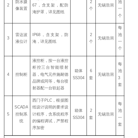
防水摄
2
池
2
67，含支架，配防
无锡浩润
像装置
个
一
淹护罩，
详见图纸
个
每
雷达波
IP68，含支架，防
2
池
3
无锡浩润
液位计
淹，
详见图纸
个
一
个
液控柜，按一台液控
每
柜控三台智能喷射
箱体
6
池
4
控制柜
器，电气元件施耐德
无锡浩润
SS
304
套
3
品牌或同等，每台喷
套
射器配一台软起器
西门子PLC，根据图
每
SCADA
纸设计说明的要求设
箱体
2
池
5
控制系
计程序，含系统程序
无锡浩润
SS
304
套
一
统
的编程调试，严禁程
套
序加密