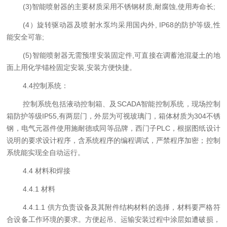
(3)智能喷射器的主要材质采用不锈钢材质,耐腐蚀,使用寿命长;
(4）旋转驱动器及喷射水泵均采用国内外, IP68的防护等级,性
能安全可靠;
(5)智能喷射器无需预埋安装固定件,可直接在调蓄池混凝土的地
面上用化学锚栓固定安装,安装方便快捷。
4.
4
控制系统
：
控制系统包括液动控制箱、及SCADA智能控制系统，现场控制
箱
防护等级IP55,有两层门，外层为可视玻璃门，
箱体材质为304不锈
钢，
电气元器件使用施耐德
或同等
品牌
，
西门子PLC，根据图纸设计
说明的要求设计程序，含系统程序的编程调试，严禁程序加密；控制
系统能实现全自动运行。
4
.
4
材料和焊接
4
.4.1 材料
4
.4.1.1
供方
负责
设备
及其附件结构材料的选择，材料要严格符
合
设备
工作环境的要求。
方便起吊、运输安装过程中涂层如遭破损，