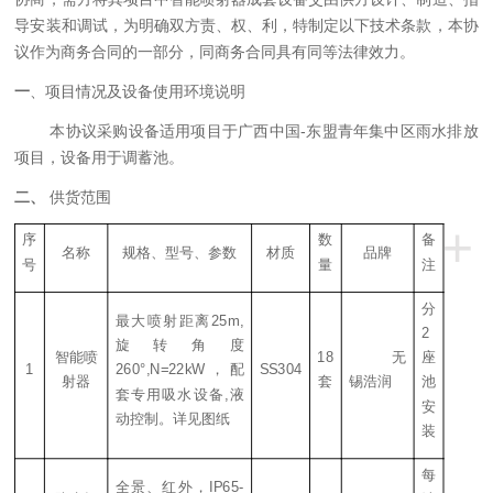
导安装和调试，为明确双方责、权、利，特制定以下技术条款
，
本协
议作为商务合同的一部分，同商务合同具有同等法律效力
。
一
、
项目情况及设备使用环境说明
本协议采购设备适用项目
于
广西中国-东盟青年集中区雨水排放
项目
，
设备用于
调蓄池
。
二、
供货范围
+
序
数
备
名称
规格、型号、参数
材质
品牌
号
量
注
分
最大喷射距离25m,
2
旋转角度
智能
喷
18
无
座
1
260°,N=22kW，配
SS
304
射器
套
锡浩润
池
套专用吸水设备,液
安
动控制。详见图纸
装
每
全景、红外，IP65-