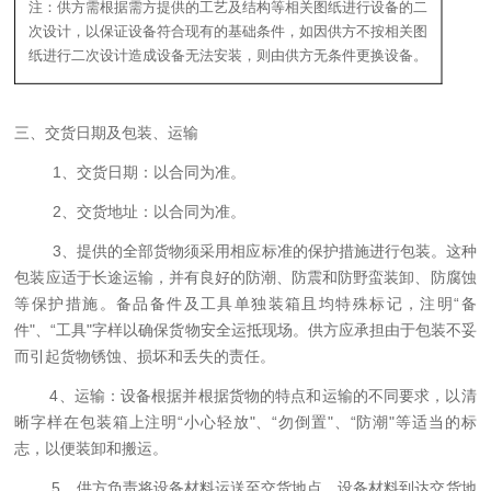
注：供方需根据需方提供的工艺及结构等相关图纸进行设备的二
次设计，以保证设备符合现有的基础条件，如因供方不按相关图
纸进行二次设计造成设备无法安装，则由供方无条件更换设备。
三
、
交货日期及包装、运输
1、
交货日期：以合同为准。
2、交货地址：以合同为准。
3、提供的全部货物须采用相应标准的保护措施进行包装。这种
包装应适于长途运输，并有良好的防潮、防震和防野蛮装卸、
防腐蚀
等保护措施
。备品备件及工具单独装箱且均特殊标记，注明“备
件"、“工具"字样
以确保货物安全运抵现场。供方应承担由于包装不妥
而引起货物锈蚀、损坏和丢失的责任。
4
、运输：设备根据并根据货物的特点和运输的不同要求，以清
晰字样在包装箱上注明
“
小心轻放
"
、
“
勿倒置
"
、
“
防潮
"
等适当的标
志，以便装卸和搬运。
5、供方负责将设备材料运送至交货地点，设备材料到达交货地