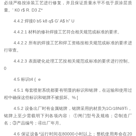
必须严格按涂装工艺进行修复，并且保证质量水平不低于原涂层质
量。
' K0 r$ R. D3 Z*
4
.4.2 焊接
0 b5 k8 q$ G' A$ h" U
4
.4.2.1 材料的修补焊接工艺符合相关规范或标准的要求。
4
.4.2.2 所有的焊接工艺和焊工资格按相关规范或标准的要求进
行审查。
4
.4.2.3 表面硬化处理工艺按相关规范或标准的要求进行控制。
0
4
.
5
标识
t4 { e
4
.
5
.1 每
套喷射系统
都要有明显的标识和铭牌，在运输和使用过
程中确保这些标识和铭牌不被损坏。
% [
4
.
5
.2
设备
出厂时有金属铭牌，铭牌采用的材质为1Cr18Ni9Ti，
铭牌上至少需载明下列各项内容：
①
闸门型号及规格
；②
制造厂
名
；③
产品编号
；④
出厂年月
。
4.
6
保证设备*运行时间在
8
0000
小时以上；整机使用寿命在
20