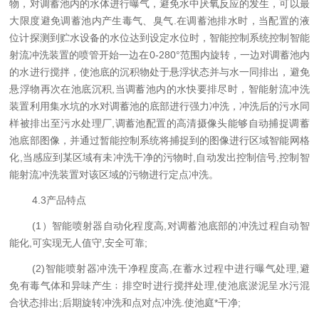
物，对调蓄池内的水体进行曝气，避免水中厌氧反应的发生，可以最
大限度避免调蓄池内产生毒气、臭气.在调蓄池排水时，当配置的液
位计探测到贮水设备的水位达到设定水位时，智能控制系统控制智能
射流冲洗装置的喷管开始一边在0-280°范围内旋转，一边对调蓄池内
的水进行搅拌，使池底的沉积物处于悬浮状态并与水一同排出，避免
悬浮物再次在池底沉积,当调蓄池内的水快要排尽时，智能射流冲洗
装置利用集水坑的水对调蓄池的底部进行强力冲洗，冲洗后的污水同
样被排出至污水处理厂,调蓄池配置的高清摄像头能够自动捕捉调蓄
池底部图像，并通过暂能控制系统将捕捉到的图像进行区域智能网格
化,当感应到某区域有未冲洗干净的污物时,自动发出控制信号,控制智
能射流冲洗装置对该区域的污物进行定点冲洗。
4.3产品特点
(1）智能喷射器自动化程度高,对调蓄池底部的冲洗过程自动智
能化,可实现无人值守,安全可靠;
(2)智能喷射器冲洗干净程度高,在蓄水过程中进行曝气处理,避
免有毒气体和异味产生﹔排空时进行搅拌处理,使池底淤泥呈水污混
合状态排出;后期旋转冲洗和点对点冲洗.使池庭*干净;