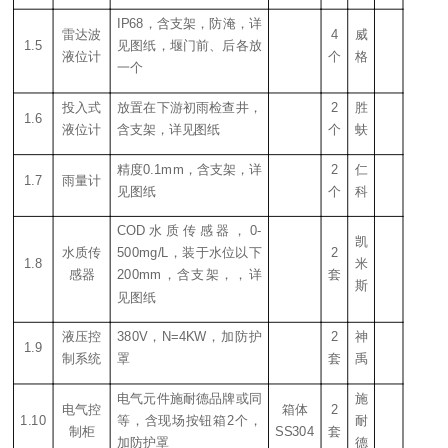
IP68，含支架，防淹，
详
雷达波
4
威
1.5
见图纸，堰门前、后各放
液位计
个
格
一个
投入式
放置在下游初雨检查井，
2
胜
1.6
液位计
含支架，
详见图纸
个
蚨
精度0.1mm，含支架，
详
2
仁
1.7
雨量计
见图纸
个
科
COD水质传感器，0-
凯
水质传
500mg/L，装于水位以下
2
1.8
米
感器
200mm，含支架，，
详
套
斯
见图纸
液压控
380V，N=4KW，加防护
2
神
1.9
制系统
罩
套
禹
电气元件施耐德品牌或同
施
电气控
箱体
2
1.10
等，含现场按钮箱2个，
耐
制柜
SS
304
套
加防护罩
德