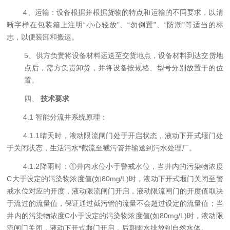
4
、运输：设备根据并根据货物的特点和运输的不同要求，以清
晰字样在包装箱上注明
“
小心轻放
"
、
“
勿倒置
"
、
“
防潮
"
等适当的标
志，以便装卸和搬运。
5、供方负责将设备材料运送至交货地点，设备材料到达交货地
点后，需方负责卸货，
并将设备按规格、型号分别放置于
的位
置。
四、
技术要求
4.
1
智能分流井系统
原理：
4.1.1
晴天时，液动限流闸门处于开启状态，液动下开式堰门处
于关闭状态，生活污水*截流至截污管并输送到污水处理厂。
4.1.2
降雨时：
①
井内水位
小于
警戒水位
，当井内的污染物浓度
C大于设定的污染物浓度值(如80mg/L)时，液动下开式堰门关闭至警
戒水位对应的开度，液动限流闸门开启，液动限流闸门的开度值取决
于流过的流量值，保证通过截污管的流量不会超过设定的流量值；当
井内的污染物浓度C小于设定的污染物浓度值(如80mg/L)时，液动限
流闸门关闭，液动下开式堰门开启，后期雨水排放到自然水体。