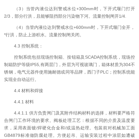
（
3
）当管内液位达到警戒水位
+300mm
时，下开式堰门打开
2/3
，部分行洪，且能够阻挡
部
分污染
物
下河。流量控制
闸
开
1
/4.
（
4
）当管内液位达到警戒水位
+600mm
时，下开式堰门全开，
*行洪，防止上游积水。流量控制
闸
关闭。
4.
3
控制系统
：
控制系统包括现场控制箱、按钮箱及SCADA控制系统，现场控
制箱
防护等级IP55,有两层门，外层为可视玻璃门，
箱体材质为304不
锈钢，
电气元器件使用施耐德
或同等
品牌
，
西门子PLC；控制系统能
实现全自动运行。
4
.
4
材料和焊接
4
.4.1 材料
4
.4.1.1
供方
负责闸门及其附件结构材料的选择，材料要严格符
合闸门工作环境的要求。阀
板
处理工艺：根据不同的介质及温度要
求，采用表面镀/焊硬化合金和/或温热处理。
包装前对机械加工面
GB4879标准做防腐处理。方便起吊、运输安装过程中涂层如遭破