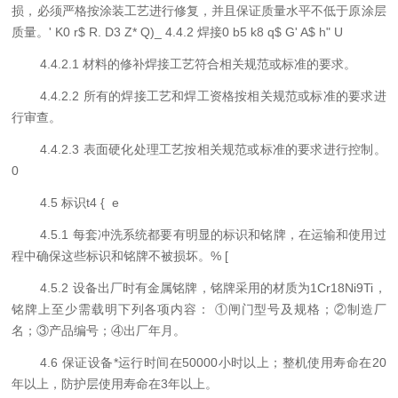
损，必须严格按涂装工艺进行修复，并且保证质量水平不低于原涂层
质量。
' K0 r$ R. D3 Z* Q)_
4
.4.2 焊接
0 b5 k8 q$ G' A$ h" U
4
.4.2.1 材料的修补焊接工艺符合相关规范或标准的要求。
4
.4.2.2 所有的焊接工艺和焊工资格按相关规范或标准的要求进
行审查。
4
.4.2.3 表面硬化处理工艺按相关规范或标准的要求进行控制。
0
4
.
5
标识
t4 { e
4
.
5
.1 每
套冲洗系统
都要有明显的标识和铭牌，在运输和使用过
程中确保这些标识和铭牌不被损坏。
% [
4
.
5
.2
设备
出厂时有金属铭牌，铭牌采用的材质为1Cr18Ni9Ti，
铭牌上至少需载明下列各项内容：
①
闸门型号及规格
；②
制造厂
名
；③
产品编号
；④
出厂年月
。
4.
6
保证设备*运行时间在
5
0000
小时以上；整机使用寿命在
20
年以上，防护层使用寿命在
3
年以上。