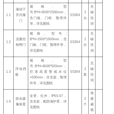
规格、型
无
液动下
号:B*H=3000*2500mm
，
2
锡
1.1
开式堰
SS
304
含门板、门框、预埋件
台
浩
门
等，
详见图纸
润
规格、型号:
无
流量控
B*H=1500*1500mm
，
含
2
锡
1.2
SS
304
制闸门
门板、门框、预埋件等，
台
浩
详见图纸
润
规格、型
无
号:B*H=4600*500mm
，
浮动挡
2
锡
1.3
拦渣高度警戒水位
SS
304
板
套
浩
+500mm，
含支架，预埋
润
件等，
详见图纸
海
全景、红外，IP65-67，
防水摄
2
康
1.4
含支架，配防淹护罩，
详
像装置
个
威
见图纸
视