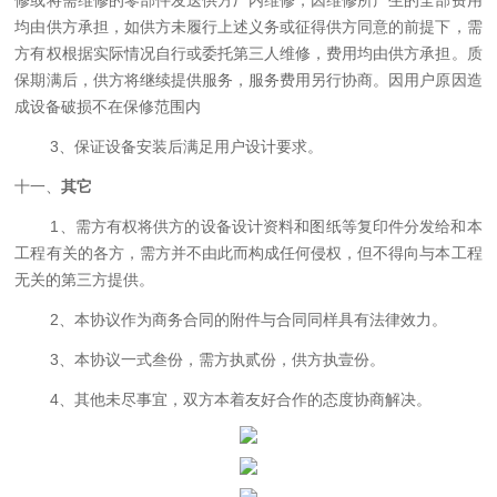
均由供方承担，如供方未履行上述义务或征得供方同意的前提下，需
方有权根据实际情况自行或委托第三人维修，费用均由供方承担。质
保期满后，供方将继续提供服务，服务费用另行协商。因用户原因造
成设备破损不在保修范围内
3、保证设备安装后满足用户设计要求。
十一、
其它
1、需方有权将供方的设备设计资料和图纸等复印件分发给和本
工程有关的各方，需方并不由此而构成任何侵权，但不得向与本工程
无关的第三方提供。
2、
本协议作为商务合同的附件与合同同样具有法律效力。
3
、本协议一式
叁
份，
需
方执
贰
份
，
供方执壹份
。
4
、其他未尽事宜，双方本着友好合作的态度协商解决。