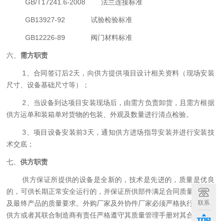
GB/T17241.6-2008
法兰连接标准
GB13927-92
试验检验标准
GB12226-89
阀门材料标准
六、
需方职责
1
、合同签订后
2
天，向供方提供项目设计相关资料（现场安装
尺寸、设备基础尺寸等）；
2
、当设备到达项目安装现场后，由需方负责卸货，且需方根据
供方运单和装箱单对货物的包装、外观及数量进行清点检验。
3
、项目设备安装前
3
天，通知供方进场
指导安装
并进行安装技
术交底；
七、
供方职责
供方保证所提供的设备是全新的，技术是先进的，质量是优良
的，可供长期正常安全运行的，并保证所供部件满足合同质量要求以
及最终产品的质量要求。外购厂家及外协件厂家必须严格执行合同。
联系
供方或者其联合制造商有责任严格遵守其质量管理手册对其合同设备