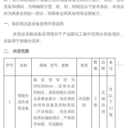
安装和调试，为明确双方责、权、利，特制定以下技术条款
，
本协议
作为商务合同的一部分，同商务合同具有同等法律效力
。
一、
项目情况及设备使用环境说明
本协议采购设备适用项目
于
产业园化工集中区雨水排放项目
，
设备用于
智能分流井
。
二、 供货范围
+
数
品
备
序号
名称
规格、型号、参数
材质
量
牌
注
截流管管径为
DN1500mm，采用水质
含
控制法，系统智能分流雨
无
智能分
以
水及事故废水；包含系统
详见图
2
锡
1
流井成
下
内所有设备及控制系统
纸
套
浩
套设备
11
（不含线缆），包含系统
润
项
程序的编程调试，严禁程
序加密。详见图纸