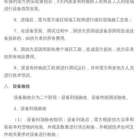
在接到需方的安装通知后，
3
天内
派遣有经验的工程师及工人到现场
进行设备指导安装
。
6
、进场后，需与需方项目现场工程师进行项目现场施工交底；
7
、在设备安装、调试过程中，因供方原因或设备原因而造成设
备损坏的，由供方承担所有费用。
8
、
因供方原因而影响整个项目工期，造成需方损失，供方应承
担所有相应费用。
9
、派遣有经验的工程师进行调试运行，并对需方和发包方人员
进行技术培训。
八、
设备验收
设备
验收分为
二
个阶段：设备
到场
验收、
设备
性能测试验收。
1
、设备到场验收
（1）.
设备到场验收组织：设备到场后，需方根据供方运单和
装箱单对货物的包装、外观及数量进行清点检验，并根据技术合同
文
件相关要求对设备进行
检验；