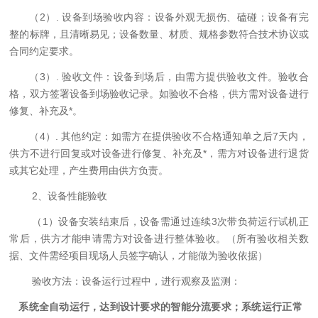
（2）.
设备
到场
验收内容：设备外观无损伤、磕碰；设备有完
整的标牌，且清晰易见；设备数量、材质、规格参数符合技术协议或
合同约定要求。
（3）.
验收文件：
设备到场
后，由需方提供验收文件。验收合
格，双方签署设备到场验收记录。如验收不合格，供方需对设备进行
修复、补充及*。
（4）.
其他约定：
如
需方在提供验收不合格通知单之后
7
天内，
供方不进行回复或对设备进行修复、补充及*，需方对设备进行退货
或其它处理，产生费用由供方负责。
2、设备性能验收
（1）设备安装结束后，设备需通过连续
3
次
带负荷运行试机正
常后，供方才能申请需方对设备进行整体验收。
（所有验收相关数
据、文件需经项目现场人员签字确认，才能做为验收依据）
验收方法：设备运行过程中，进行观察及监测
：
系统全自动运行，达到设计要求的智能分流要求；系统运行正常