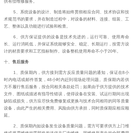
供有偿维修服务。
5、系统设备的设计、制造将始终贯彻相应合同、技术协议和技
术规范书的要求，并在制造过程中，对设备的材料、连接、组装、工
艺、整体以及功能进行试验和检查。
6、供方保证提供的设备是技术先进的，运行可靠、使用寿命
长、运行消耗低，并保证系统能够安全、稳定、长期运行，按需方设
计的材质要求和工艺指标制作。设备整机使用寿命不小于
20
年。
十、
售后服务
1、质保期内，供方接到需方反应质量问题的通知，保证在8小
时内电话或邮件答复，48小时内赶到现场处理问题。质保期内若供
方不履行售后服务，按合同相关条款处罚；如果由于供方提供的技术
文件、图纸或描述有指导性错误，使得设备在安装、试运行期间出现
缺陷或损失，供方应尽快免费修复或更换与技术合同相符的同等质量
设备，由此产生的相关费用、风险由供方承担，同时质保期应相应顺
延。
2、质保期内如设备发生设备质量问题，需方可要求供方上门维
修或将需维修的零部件发送供方厂内维修，因维修所产生的全部费用