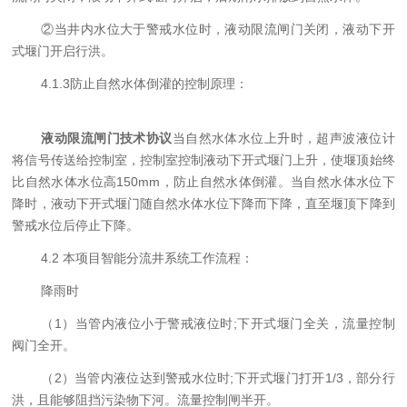
②
当井内水位大于警戒水位时，液动限流闸门关闭，液动下开
式堰门开启行洪。
4.1.3
防止自然水体倒灌的控制原理：
液动限流闸门技术协议
当自然水体水位上升时，超声波液位计
将信号传送给控制室，控制室控制液动下开式堰门上升，使堰顶始终
比自然水体水位高
150mm
，防止自然水体倒灌。当自然水体水位下
降时，液动下开式堰门随自然水体水位下降而下降，直至堰顶下降到
警戒水位后停止下降。
4.2
本项目
智能分流井系统工作
流程
：
降雨时
（
1
）当管内液位小于警戒液位时
;
下开式堰门全关，
流
量控制
阀
门全开。
（
2
）当管内液位达到警戒水位时
;
下开式堰门打开
1/3
，部分行
洪
，
且能够阻挡污染物下河。流量控制闸半开。