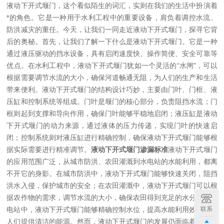
液动下开式堰门，这个看似陌生的词汇，实则在我们的生活中扮演着
*的角色。它是一种用于水利工程中的重要设备，肩负着调控水流、
防洪减灾的重任。今天，让我们一同走近液动下开式堰门，探寻它背
后的奥秘。首先，让我们了解一下什么是液动下开式堰门。它是一种
通过液压驱动的挡水设备，具有启闭速度快、操作简便、安全可靠等
优点。在水利工程中，液动下开式堰门犹如一个灵活的“水闸"，可以
根据需要调节水流的大小，确保河道畅通无阻，为人们的生产和生活
带来便利。液动下开式堰门的结构设计巧妙，主要由门叶、门框、液
压缸和控制系统等组成。门叶是堰门的核心部分，负责阻挡水流；门
框则起到支撑和导向作用，确保门叶能够平稳地启闭；液压缸是液动
下开式堰门的动力来源，通过液体的压力传递，实现门叶的快速启
闭；控制系统则对液压缸进行精确控制，确保液动下开式堰门能够根
据实际需要进行精准调节。
液动下开式堰门渗漏标准
液动下开式堰门
的应用范围广泛，从城市防洪、农田灌溉到水电站的水能利用，都离
不开它的身影。在城市防洪中，液动下开式堰门能够快速关闭，阻挡
洪水入侵，保护城市的安全；在农田灌溉中，液动下开式堰门可以根
据农作物的需求，调节水流的大小，确保农田得到充足的水分；在水
联系
电站中，液动下开式堰门能够精确控制水位，提高水能利用效率，为
人们提供清洁的能源。然而，液动下开式堰门的发展仍面临着诸多挑