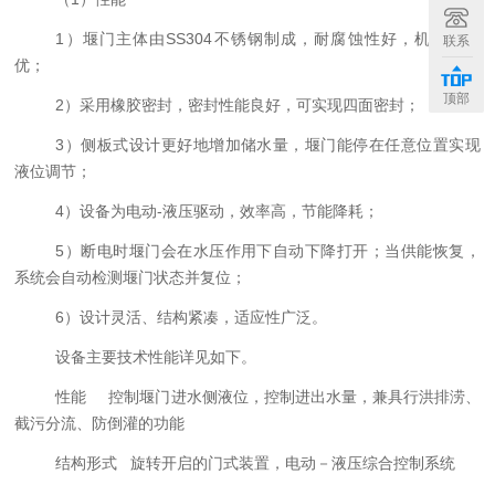
1
）堰门主体由
SS304
不锈钢制成，耐腐蚀性好，机械性能
联系
优；
顶部
2
）采用橡胶密封，密封性能良好，可实现四面密封；
3
）侧板式设计更好地增加储水量，堰门能停在任意位置实现
液位调节；
4
）设备为电动
-
液压驱动，效率高，节能降耗；
5
）断电时堰门会在水压作用下自动下降打开；当供能恢复，
系统会自动检测堰门状态并复位；
6
）设计灵活、结构紧凑，适应性广泛。
设备主要技术性能详见
如下
。
性能
控制堰门进水侧液位，控制进出水量，兼具行洪排涝、
截污分流、防倒灌的功能
结构形式
旋转开启的门式装置，电动－液压综合控制系统