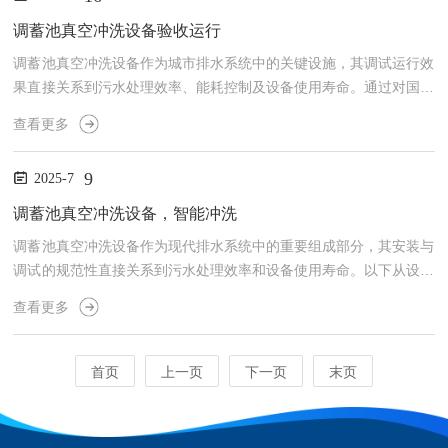
实现开关动作的门体设备。其主要功能是在防洪、隔水、流体控制等
方面发挥作用。卧倒堰门的门体通常设计为水平结构，开关操作由液
调蓄池真空冲洗设备验收运行
压系统控制，能够适应不同水压、气压或环境条件。液动卧倒堰门
调蓄池真空冲洗设备作为城市排水系统中的关键设施，其调试运行效
的...
果直接关系到污水处理效率、能耗控制及设备使用寿命。通过对国内
多个项目案例的实测数据分析和运行经验总结，真空冲洗系统的调试
查看更多
需重点关注气密性测试、真空度稳定性、冲洗周期优化三大核心环
节，其运行效果最终体现在能耗比、清洁度达标率及故障率等量化指
9
2025-7
标上。一、气密性调试：系统稳定运行的基础在合肥某调蓄池项目
中，调试团队采用氦质谱检漏仪对真空管道进行全段扫描，发现法兰
调蓄池真空冲洗设备，智能冲洗
连接处存在微漏点，经更换耐腐蚀密封圈后，系统真空度从-85kPa...
调蓄池真空冲洗设备作为现代排水系统中的重要组成部分，其安装与
调试的规范性直接关系到污水处理效率和设备使用寿命。以下从设备
选型、安装流程、调试要点及常见问题处理等方面展开详细说明，结
查看更多
合工程实践提供系统性指导。一、设备选型与前期准备1.参数匹配性
验证根据搜索结果中某供应商提供的技术资料（如中国管道网展示的
真空冲洗设备参数），需重点核对设计流量、真空度（通常要求≥0.0
首页
上一页
下一页
末页
8MPa）、冲洗强度（建议≥3L/s·m²）等核心指标是否与调蓄池容积
匹配。例如，对于容积超过5000m³的大型调...