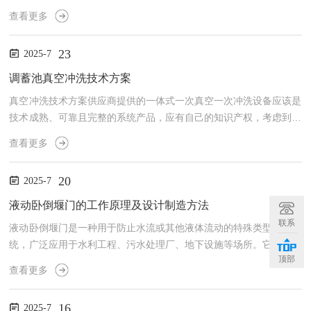
节电流的流向，从而保障各区域的电力稳定供应。通常由自动调节模
查看更多
块、控制器、传感器等部件组成，通过传感器实时监测各个电路的负
荷情况，并通过控制器对电流进行精确调节。电动楼宇分流器的具体
23
2025-7
操作流程：1.负荷监测：分流器内置的传感器实时监测楼宇内各区域
的电力需求，包括电压、电流、功率等数据。2.自动调节：当监测到
调蓄池真空冲洗技术方案
某一区域电力需求过高时，分流器会自动调整电流分配，将电力...
真空冲洗技术方案供应商提供的一体式一次真空一次冲洗设备应该是
技术成熟、可靠且完整的系统产品，应有自己的知识产权，考虑到本
项目设备运行场所的水质条件存在腐蚀，因此要求一体式双作用隔膜
查看更多
真空阀的核心部件—膜片（阀瓣）须全部为EPDM橡胶体。本项目10
00*1200型一体式隔膜真空阀的空气过流断面须≥650cm2，阀瓣须在
20
2025-7
≤3S（秒）的耗时内完成100%开到位/关到位，以实现真空室与大气
快速接通与阻断。一、供货清单名称规格型号单位数量备注真空冲洗
液动卧倒堰门的工作原理及设计制造方法
设备HR-CX-3.0台8一控一分项配...
联系
液动卧倒堰门是一种用于防止水流或其他液体流动的特殊类型门体系
统，广泛应用于水利工程、污水处理厂、地下设施等场所。它主要利
顶部
用液压驱动原理，在特定条件下自动开启或关闭，以确保水流的有效
查看更多
隔离与控制。在防水、防洪、防止污染等方面具有重要作用，是现代
工程中不可缺设备之一。液动卧倒堰门是一种能够通过液压驱动系统
16
2025-7