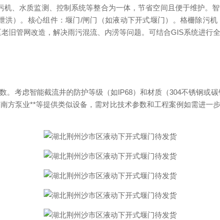
污机、水质监测、控制系统等整合为一体，节省空间且便于维护。智
开启泄洪）。核心组件：堰门/闸门（如液动下开式堰门）。格栅除污
区老旧管网改造，解决雨污混流、内涝等问题。可结合GIS系统进行
数。考虑智能截流井的防护等级（如IP68）和材质（304不锈钢或碳
泵业、南方泵业**等提供类似设备，需对比技术参数和工程案例如需进