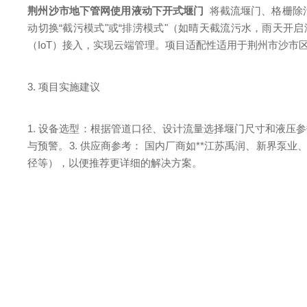
荆州沙市地下管网使用液动下开式堰门
将截流堰门、格栅除
动切换“截污模式"或“排涝模式"（如晴天截流污水，雨天
（IoT）接入，实现云端管理。项目适配性适用于荆州市沙市
3. 项目实施建议
1. 设备选型：根据管道口径、设计流量选择堰门尺寸和液压参
与预警。3. 供应商参考： 国内厂商如**江苏禹润、新界
径等），以便推荐更详细的解决方案。