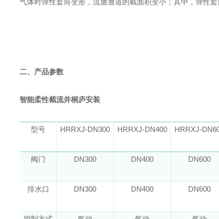
气体时弹性套筒变形，流通通道的截面积变小；其中，弹性套
二、产品参数
智能柔性截流井桐庐安装
型号
HRRXJ-DN300
HRRXJ-DN400
HRRXJ-DN6
阀门
DN300
DN400
DN600
排水口
DN300
DN400
DN600
控制方式
气动
气动
气动