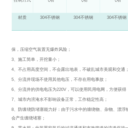
材质
304不锈钢
304不锈钢
304不锈钢
保，压缩空气装置无爆炸风险；
3、施工简单，开挖量小；
4、不占用高度空间，不会露出地表，不破乱城市美观和交通
5、分流井现场不使用其他电压，不存在用电事故；
6、分流井的供电电压为220V，可以使用民用电网，方便获得
7、城市内涝淹水不影响设备正常，工作
稳定
性高；
8、
防缠绕防堵塞能力好
：由于污水中的缠绕物、杂物、漂浮
会产生缠绕堵塞；
9、
零水损
：此装置安装后的过流通道和市政管道的流道保持