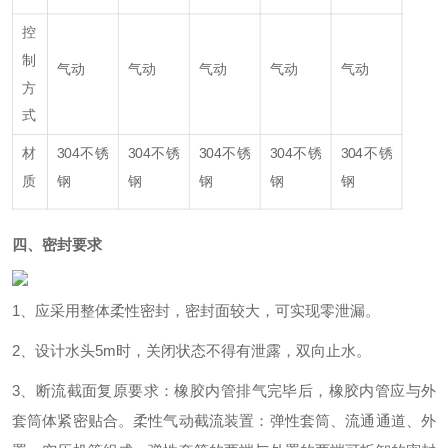
控
制
气动
气动
气动
气动
气动
方
式
材
304不锈
304不锈
304不锈
304不锈
304不锈
质
钢
钢
钢
钢
钢
四
、密封要求
1、应采用整体柔性密封，密封面较大，可实现零泄漏。
2、设计水头5m时，关闭状态不得有泄露，双向止水。
3、断流截面复原要求：橡胶内管排气完毕后，橡胶内管应与外
套筒体紧密贴合。柔性气动截流装置：弹性套筒、流通通道、外