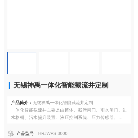
无锡神禹一体化智能截流井定制
产品简介：
无锡神禹一体化智能截流井定制
一体化智能截流井主要是由筒体、截污闸门、雨水闸门、进
水格栅、污水提升装置、液压控制系统、压力传感器、雨量
计、防雨控制柜、智能云监控平台等组成。
泵站筒体采用304不锈钢整体焊接，表面喷砂钝化处理，或采
产品型号：
HRJWPS-3000