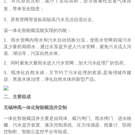
2、
井坑杂质沉积，减小了泵站容积，还导致毒性恶臭气体挥
发，带来安全隐患；
3、
原有管网管道标高较高污水无法自流出去。
该一体化智能截流能实现的功能：
1、雨水管网内雨水和污水自动切换分流，使雨水管网前端污水
及少量初期雨水，通过水泵提升进入污水管网，避免污水流入河
道、湖泊等，污染自然水体。
2、同时避免大量雨水进入污水管网，加大污水处理厂的负荷。
3、既净化自然水体，又节约了污水处理的资源,是海绵城巿建
设、黑臭水体治理，净化自然水体的新型产品。
二、主要组成
无锡神禹一体化智能截流井定制
一体化智能截流井主要是由筒体、截污闸门、雨水闸门、进水格
栅、污水提升装置、液压控制系统、压力传感器、雨量计、防雨
控制柜、智能云监控平台等组成。