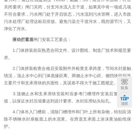
关闭要求）闸门关闭，分支河水流入主干道，如果其中有一项或几项
不符合要求，污水闸门处于开启状态，污水流到污水管网，进入市政
污水处理厂处理达标后排放。避免污染主干道河水，既控源节污，又
净化了河水。
液动拦蓄盾
闸门安装工艺要点：
1.门体拼装前应熟悉合同文件、设计图纸、制造厂技术和规范要
求。
2.门体拼装检查合格后安装附件并检查支承跨度，节间水封接触
情况，顶止水中心到门体底缘距离、两侧止水中心距、侧挡块间距等
主要尺寸和支承滑块的共面性，其误差不得大于施工图规定。
联系
3.顶侧止水和支承滑块安装时应参考门槽埋件安装后复测的数
值，以保证水封压缩量达到设计要求。水封应用钻头钻孔。
顶部
4.门体吊入门槽前，清除门槽埋件和门叶上所有杂物，特别应清
除不锈钢水封座板面上的水泥浆。在滑道支承面上涂沫黄油贴纸保
护。