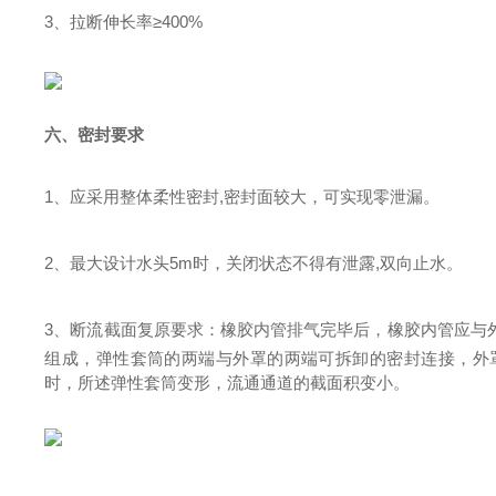
3、
拉断伸长率
≥400%
六、
密封要求
1
、
应采用整体柔性密封
,
密封面较大，可实现零泄漏。
2
、
最大设计水头
5m
时，关闭状态不得有泄露
,
双向止水
。
3
、
断流截面复原要求
：
橡胶内管排气完毕后，橡胶内管应与
组成，弹性套筒的两端与外罩的两端可拆卸的密封连接，外
时
，
所述弹性套筒变形
，
流通通道的截面积变小
。