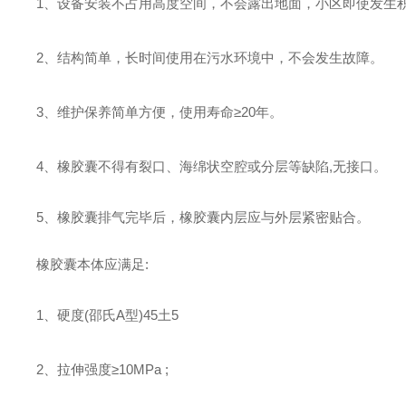
1
、
设备安装不占用高度空间，不会露出地面，小区即使发生
2
、
结构简单，长时间使用在污水环境中，不会发生故障
。
3
、
维护保养简单方便，使用寿命
≥20
年
。
4
、
橡胶囊不得有裂口、海绵状空腔或分层等缺陷
,
无接口
。
5
、
橡胶囊排气完毕后，橡胶囊内层应与外层紧密贴合。
橡胶囊本体应满足
:
1、
硬度
(
邵氏
A
型
)45
土
5
2、
拉伸强度
≥10MPa ;