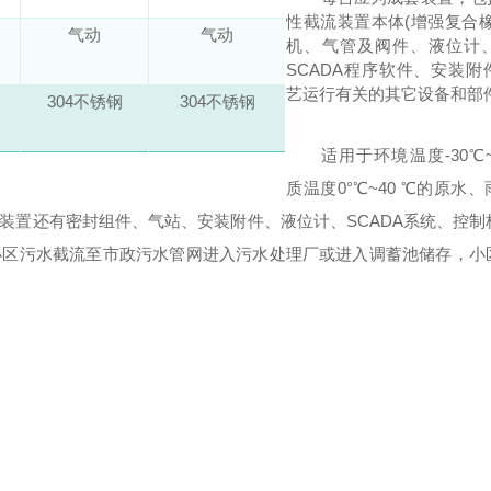
性截流装置本体
(
增强复合
气动
气动
机、气管及阀件、液位计
SCADA
程序软件、安装附
艺运行有关的其它设备和部
304不锈钢
304不锈钢
适用于环境温度
-30℃
质温度
0°℃~40 ℃
的原水、
装置还有密封组件、气站、安装附件、液位计、
SCADA
系统、控制
小区污水截流至市政污水管网进入污水处理厂或进入调蓄池储存
，
小