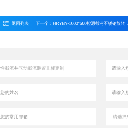
返回列表
下一个：
HRYBY-1000*500控源截污不锈钢旋转可调堰山东聊城安装售后