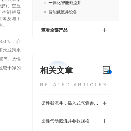
一体化智能截流井
橡胶
)
、空压
、控制柜及
智能截流井设备
件等及与工
件。
查看全部产品
~50 ℃
，介
雨水或污水
柜等。柔性
区较干净的
相关文章
RELATED ARTICLES
柔性截流井，插入式气囊参数设定
柔性气动截流井参数规格