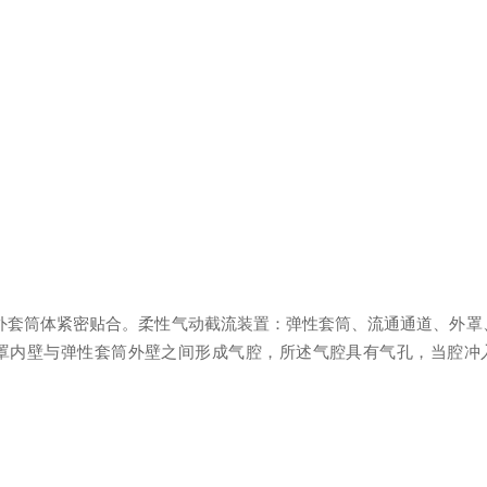
外套筒体紧密贴合。柔性气动截流装置
：
弹性套筒、流通通道、外罩
罩内壁与弹性套筒外壁之间形成气腔
，
所述气腔具有气孔，当腔冲