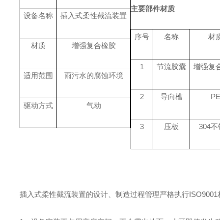
主要部件材质
设备名称
插入式柔性截流装置
序号
名称
材
材质
增强复合橡胶
1
节流胶囊
增强复
适用范围
雨污水的腐蚀环境
2
导向槽
P
驱动方式
气动
3
压板
304
插入式柔性截流装置的设计、制造过程管理严格执行
ISO9001