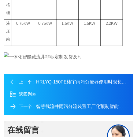
格
栅
液
0.75KW
0.75KW
1.5KW
1.5KW
2.2KW
压
站
HRLYQ-150PE楼宇雨污分流器使用时限长截污率高
上一个：
返回列表
智慧截流井雨污分流装置工厂化预制智能控制
下一个：
在线留言