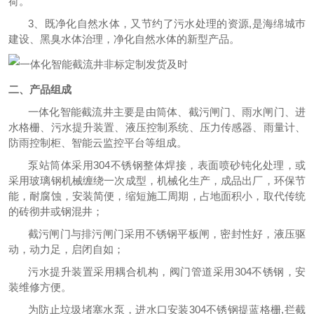
荷。
3、既净化自然水体，又节约了污水处理的资源,是海绵城巿
建设、黑臭水体治理，净化自然水体的新型产品。
二、产品组成
一体化智能截流井主要
是
由筒体、截污闸门、雨水闸门、进
水格栅、污水提升装置、液压控制系统、压力传感器、雨量计、
防雨控制柜、智能云监控平台
等组成。
泵站筒体采用304不锈钢整体焊接，表面喷砂钝化处理，或
采用玻璃钢机械缠绕一次成型，机械化生产，成品出厂，环保节
能，耐腐蚀，安装简便，缩短施工周期，占地面积小，取代传统
的砖彻井或钢混井；
截污闸门与排污闸门采用不锈钢平板闸，
密封性好，液压驱
动，动力足，启闭自如
；
污水提升装置采用耦合机构，阀门管道采用304不锈钢，安
装维修方便。
为防止垃圾堵塞水泵，进水口安装
304不锈钢提蓝格栅
,拦截