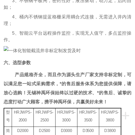
3、不锈钢平板闸，密封性好，液压驱动，动力足，启闭自
如；
4、桶内不锈钢提蓝格栅采用耦合式连接，无需进入井内清
理；
5、智能云平台远程操作监控，实现无人值守，多点监控操
作。
六、选型参数
产品规格齐全，而且作为源头生产厂家支持非标定制，可
以满足您一站式采购需求，*的售后服务体系为您提供保障，请
放心选购！
无锡神禹环保始终以过硬的技术、*的售后、诚挚的
态度打动广大顾客，携手神禹环保，共赢美好未来！
+
型
HRJWPS-
HRJWPS-
HRJWPS-
HRJWPS-
HRJWPS-
号
2000
2500
3000
3500
3800
筒
D2000
D2500
D3000
D3500
D3800