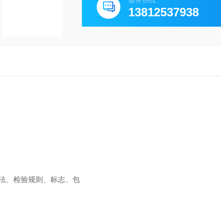
服务热线
2． 规范性引用文件
13812537938
下列文件中的条款通过本标准的引用而
其随后所有的修（不包括勘误的内容）
标准达成协议的各方研究是否可使用这
法、检验规则、标志、包