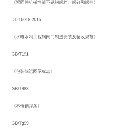
《紧固件机械性能不锈钢螺栓、螺钉和螺柱》
DL-T5018-2015
《水电水利工程钢闸门制造安装及验收规范》
GB/T191
《包装储运图示标志》
GB/T983
《不锈钢焊条》
GB/Tg99