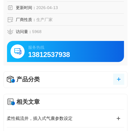
方法、检验规则、标志、包
更新时间：
2026-04-13
装、运输、贮存。
厂商性质：
生产厂家
本标准适用于柔性截流装置。
访问量：
5968
2． 规范性引用文件
服务热线
13812537938
下列文件中的条款通过本标准的引用而成为本标准的条款。
凡是注明日期的引用文件，
产品分类
其随后所有的修（不包括勘误的内容）或修订版均不适用于
本标准，然而，鼓励根据本
标准达成协议的各方研究是否可使用这些文件的新版本。凡
相关文章
是
柔性截流井，插入式气囊参数设定