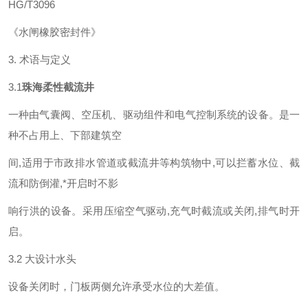
HG/T3096
《水闸橡胶密封件》
3. 术语与定义
3.1
珠海柔性截流井
一种由气囊阀、空压机、驱动组件和电气控制系统的设备。是一
种不占用上、下部建筑空
间,适用于市政排水管道或截流井等构筑物中,可以拦蓄水位、截
流和防倒灌,*开启时不影
响行洪的设备。采用压缩空气驱动,充气时截流或关闭,排气时开
启。
3.2 大设计水头
设备关闭时，门板两侧允许承受水位的大差值。