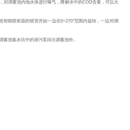
，对调蓄池内地水体进行曝气，降解水中的COD含量，可以大
智能喷射器的喷管开始一边在0~2
7
0°范围内旋转，一边对调
调蓄池集水坑中的潜污泵排出调蓄池外。