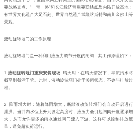
要战略支点、“一带一路”和长江经济带重要联结点及内陆开放高地；
有世界文化遗产大足石刻、世界自然遗产武隆喀斯特和南川金佛山等
景观。
液动旋转堰门的工作原理
液动旋转堰门是一种利用液压力调节开度的闸阀，其工作原理如下：
1.
液动旋转堰门重庆安装现场
晴天时：在晴天情况下，旱流污水将
截至到截污干管。此时，液动旋转堰门处于关闭状态，不参与排放过
程。
2. 降雨增大时：随着降雨增大，底部液动旋转堰门会自动开启进行
泄洪。当井内水位上升到设定高度时，液压力会引起闸阀开度逐渐增
大，从而允许更多的雨水通过闸门流入下游。这样可以控制排放流
量，避免超负荷运行。