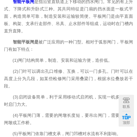
智能平板闸
是指沿竖直轨道上下移动的挡水闸门。常见的有上升
式、下降式和升卧式三种。其共同特征是门扇的挡水面是一板式平
面，构造简单可靠，制造安装和运输较简便。平板闸门是由平直面
板、构架、支承行走部件、吊具、止水部件等组成，运动时在门槽内
直升直降。
智能平板闸是
被广泛应用的一种门型。相对于弧形闸门，平板闸
门有如下特点：
(1)闸门结构简单，制造、安装和运输方便，造价低。
(2)门叶可以调出孔口维修、互换，可以一门多孔。门叶可以在
高度上分为几段，如某些检修闸门采用叠梁门，根据水位叠放若干
段。
(3)启闭设备简单，利于采用移动式启闭机，实现一机多门，同
时启门力大。
联系
(4)平板闸门薄，需要的闸墩长度短，要吊出闸门，需要较高的
闸墩或工作桥。
顶部
(5)平板闸门依靠门槽支承，闸门凹槽对水流有不利影响。