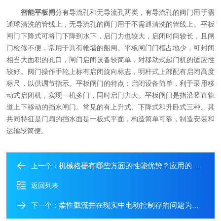
智能平板闸
分有导流孔和无导流孔两类，有导流孔的阀门用于需
通球清洗的管线上，无导流孔的阀门用于不需通清洗的管线上。平板
闸门下降式可将门下降到水下，启门力也较大，启闭时间较长，且闸
门检修不便，常用于具有帷墙的船闸。平板闸门门槽占地少，可封闭
相当大面积的孔口，闸门启闭设备较简单，对移动式起门机的适应性
较好。阀门操作手轮上标有启闭旋向标志，明杆式上部配有启闭高度
标尺，以供调节指示。平板闸门的特点：启闭设备简单，利于采用移
动式启闭机，实现一机多门，同时启门力大。平板闸门是指沿竖直轨
道上下移动的挡水闸门。常见的有上升式、下降式和升卧式三种。其
共同特征是门扇的挡水面是一板式平面，构造简单可靠，制造安装和
运输较简便。
机械格栅有哪些方面的性能优势？应用的领域是什么？
上一个：
返回列表
柔性截流井在现实中电动控制存的问题为你简单介绍
下一个：