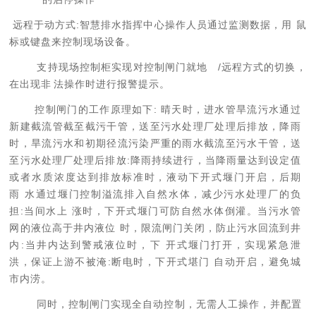
远程于动方式:智慧排水指挥中心操作人员通过监测数据，用 鼠
标或键盘来控制现场设备。
支持现场控制柜实现对控制闸门就
地
/远程方式的切换，
在出现
非
法操作时进行报警提示
。
控制闸门的工作原理如
下:
晴天时，进水管旱流污水通过
新建截流管截至截污干管，送至污水处理厂处理后排放，降雨
时，旱流污水和初期径流污染严重的雨水截流至污水干管，送
至污水
处理厂处理后排放:降雨持续进行
，当降雨量达到设定值
或者水质浓度达到排放标准时，液动下开式堰门开启，后期
雨 水通过堰门控制溢流排入自然水体，减少污水处理厂的负
担:当间水上 涨时，下开式堰门可防自然水体倒灌。当污水管
网的液位高于井内液位 时，限流闸门关闭，防
止污水回流到井
内:当井内达到警
戒液位时，下 开式堰门打开，实现紧
急泄
洪，保证上游不被淹:断电时
，下开式堪门 自动开启，避免城
市内涝。
同时，控制闸门实现全自动控制，无需人工操作，并配置