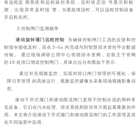
有远程监
测系统和远程操控系统，实时状态
信
号显示和检
测，出现异常及时报
警，当紧急情况时，可以远程控制设备
开启和关闭。
3.控制闸门监测频率
液动旋转堰门远程控制
为确保控制闸门工况的反馈和控
制指令接收及时，应
在
3~5
s
内完成与到智慧排水管控平台数据
传输。 通过现场调研公用中心管辖排水管网，在取主干管网
的
1
9
处排口增设控制闸门，具体点
位分布图如下所示:
通过补充视频监控，实现对排口闸门管理的可视化，保
障日常管理 的高效运行，视频监控摄像头采集现场视频影像信
息。
液动下开式堰门和液动限流闸门是用于控制水流的两种常
见设备。它们在污水处理、排水系统和防洪等方面起着重要的作
用。本文将介绍液动下开式堰门和液动限流闸门的工作原理及其
在不同场景中应用。