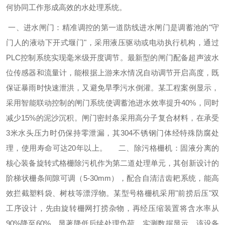
何协同工作形成高效的水处理系统。
一、进水闸门：精准调控的第一道防线进水闸门是调蓄池的"守
门人的液动下开式堰门"，采用液压驱动或电动执行机构，通过
PLC控制系统实现毫米级开度调节。最新型的闸门配备超声波水
位传感器和流量计，能根据上游来水情况自动调节开启高度，既
保证暴雨时快速泄洪，又避免旱季污水倒灌。某工程案例显示，
采用智能联动控制的闸门系统使调蓄池进水效率提升40%，同时
减少15%的泥沙沉积。闸门密封条采用高分子复合材料，在承受
3米水头压力时仍保持零泄漏，其304不锈钢门体经特殊防腐处
理，使用寿命可达20年以上。 二、除污格栅机：固液分离的
核心装备旋转式格栅除污机作为第二道处理单元，其创新设计的
阶梯状栅条间隙可调（5-30mm），配合自清洁齿耙系统，能高
效拦截塑料袋、树枝等漂浮物。某型号格栅机采用"前捞后压"双
工序设计，先由旋转栅网打捞杂物，再经压缩装置将含水率从
90%降至60%，显著降低后续处理负荷。实测数据显示，该设备