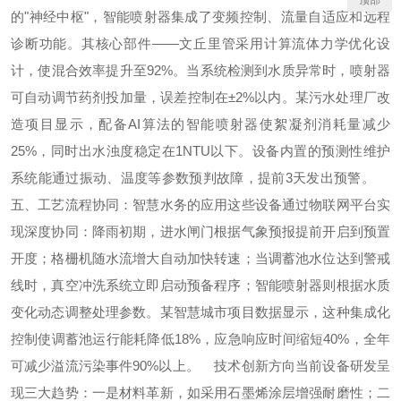
顶部
的"神经中枢"，智能喷射器集成了变频控制、流量自适应和远程
诊断功能。其核心部件——文丘里管采用计算流体力学优化设
计，使混合效率提升至92%。当系统检测到水质异常时，喷射器
可自动调节药剂投加量，误差控制在±2%以内。某污水处理厂改
造项目显示，配备AI算法的智能喷射器使絮凝剂消耗量减少
25%，同时出水浊度稳定在1NTU以下。设备内置的预测性维护
系统能通过振动、温度等参数预判故障，提前3天发出预警。
五、工艺流程协同：智慧水务的应用这些设备通过物联网平台实
现深度协同：降雨初期，进水闸门根据气象预报提前开启到预置
开度；格栅机随水流增大自动加快转速；当调蓄池水位达到警戒
线时，真空冲洗系统立即启动预备程序；智能喷射器则根据水质
变化动态调整处理参数。某智慧城市项目数据显示，这种集成化
控制使调蓄池运行能耗降低18%，应急响应时间缩短40%，全年
可减少溢流污染事件90%以上。 技术创新方向当前设备研发呈
现三大趋势：一是材料革新，如采用石墨烯涂层增强耐磨性；二