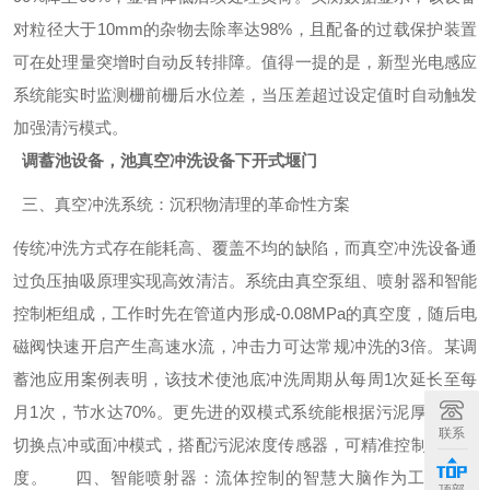
对粒径大于10mm的杂物去除率达98%，且配备的过载保护装置
可在处理量突增时自动反转排障。值得一提的是，新型光电感应
系统能实时监测栅前栅后水位差，当压差超过设定值时自动触发
加强清污模式。
调蓄池设备，池真空冲洗设备下开式堰门
三、真空冲洗系统：沉积物清理的革命性方案
传统冲洗方式存在能耗高、覆盖不均的缺陷，而真空冲洗设备通
过负压抽吸原理实现高效清洁。系统由真空泵组、喷射器和智能
控制柜组成，工作时先在管道内形成-0.08MPa的真空度，随后电
磁阀快速开启产生高速水流，冲击力可达常规冲洗的3倍。某调
蓄池应用案例表明，该技术使池底冲洗周期从每周1次延长至每
月1次，节水达70%。更先进的双模式系统能根据污泥厚度自动
联系
切换点冲或面冲模式，搭配污泥浓度传感器，可精准控制冲洗强
度。 四、智能喷射器：流体控制的智慧大脑作为工艺流程