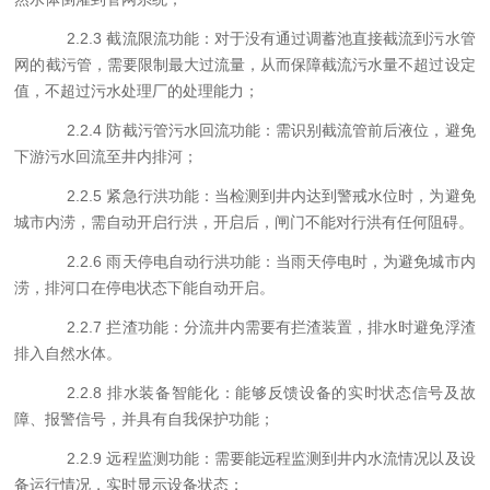
2.
2.3
截流限流功能：对于没有通过调蓄池直接截流到污水管
网的截污管，需要限制最大过流量，从而保障截流污水量不超过设定
值，不超过污水处理厂的处理能力；
2.
2.4
防截污管污水回流功能：需识别截流管前后液位，避免
下游污水回流至井内排河；
2.
2.5
紧急行洪功能：当检测到井内达到警戒水位时，为避免
城市内涝，需自动开启行洪，开启后，闸门不能对行洪有任何阻碍。
2.
2.6
雨天停电自动行洪功能：当雨天停电时，为避免城市内
涝，排河口在停电状态下能自动开启。
2.
2.7
拦渣功能：分流井内需要有拦渣装置，排水时避免浮渣
排入自然水体。
2.
2.8
排水装备智能化：能够反馈设备的实时状态信号及故
障、报警信号，并具有自我保护功能；
2.
2.9
远程监测功能：需要能远程监测到井内水流情况以及设
备运行情况，实时显示设备状态；