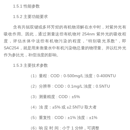
1.5.1
性能参数
1.5.2
主要功能要求
含有共轭双键或多环芳烃的有机物溶解在水中时，对紫外光有
吸收作用。因此，通过测量这些有机物对
254nm
紫外光的吸收程
度，评估水体中这些有机物污染的程度，“特别吸光系数"，即
SAC254
，就是用来衡量水中有机污染物总量的物理量。并以红外光
作为参比光，补偿浊度的影响。
1.5.3
主要技术参数
（
1
）量程
: COD
：
0-500mg/L
浊度：
0-400NTU
（
2
）分辨率
: COD
：
0.1mg/L
浊度：
0.5NTU
（
3
）测量精度
: COD
：±
5%
（
4
）浊 度：±
5%
或 ±
2.5NTU
取大者
（
5
）重复性
: COD
：±
1%
浊度：±
1%
（
6
）响 应 时 间
:
小于
1
分钟，可调整