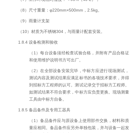
（
8
）尺寸重量：φ
220mm
×
500mm
，
2.5kg
。
（
9
）雨量计支架
（
10
）材质为不锈钢
304
，与雨量计配套安装。
1.8
.
4
设备检测和验收
（
1
）每台设备须经检查试验合格，并附有产品合格证
和使用维护说明书方可出厂。
（
2
）在全部设备安装完毕，中标方应进行现场测试，
测试内容及测试结果应满足标书的各项技术要求，并得
到招标方工程师的认可。测试记录交于招标方工程师。
如测试结果不符合要求，中标方应负责更换。现场测量
工具由中标方自备。
1.8
.
5
备品备件及专用工器具
（
1
）备品备件应与原设备上使用部件交换，材料和质
量应
相同。备品备件应另外单独包装，并与设备一起发