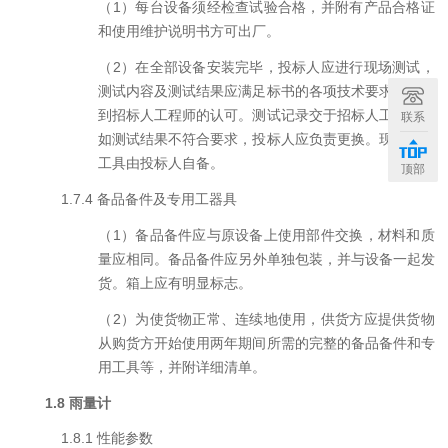
（
1
）每台设备须经检查试验合格，并附有产品合格证
和使用维护说明书方可出厂。
（
2
）在全部设备安装完毕，投标人应进行现场测试，
测试内容及测试结果应满足标书的各项技术要求，并得
到招标人工程师的认可。测试记录交于招标人工程师。
联系
如测试结果不符合要求，投标人应负责更换。现场测量
工具由投标人自备。
顶部
1.7
.
4
备品备件及专用工器具
（
1
）备品备件应与原设备上使用部件交换，材料和质
量应
相同。备品备件应另外单独包装，并与设备一起发
货。箱上应有明显标志。
（
2
）为使货物正常、连续地使用，供货方应提供货物
从购货方开始使用两年期间所需的完整的备品备件和专
用工具等，并附详细清单。
1.8
雨量计
1.8
.
1
性能参数