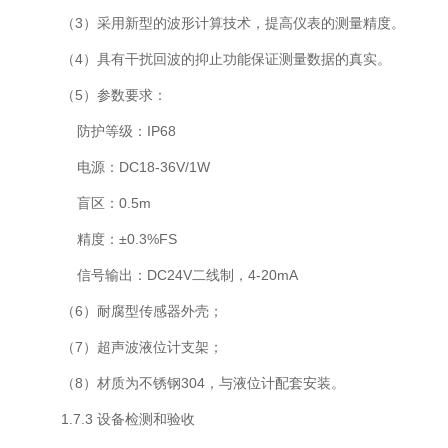
（
3
）采用新型的波形计算技术，提高仪表的测量精度。
（
4
）具有干扰回波的抑止功能保证测量数据的真实。
（
5
）参数要求：
防护等级：
IP68
电源：
DC18-36V/1W
盲区：
0.5m
精度：
±
0.3%FS
信号输出：
DC24V
二线制，
4-20mA
（
6
）耐腐型传感器外壳；
（
7
）超声波液位计支架；
（
8
）材质为不锈钢
304
，与液位计配套安装。
1.7
.3
设备检测和验收