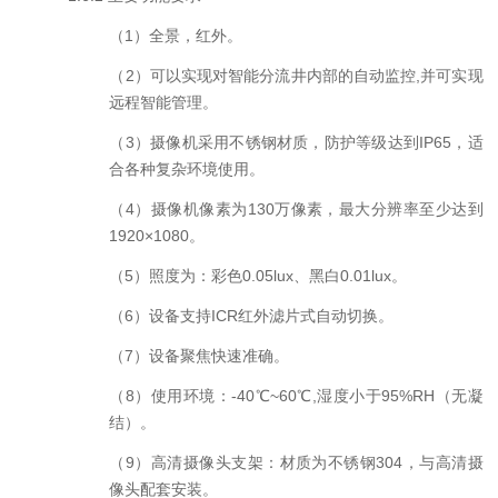
（
1
）全景，红外。
（
2
）可以实现对智能分流井内部的自动监控
,
并可实现
远程智能管理。
（
3
）摄像机采用不锈钢材质，防护等级达到
IP65
，适
合各种复杂环境使用。
（
4
）摄像机像素为
130
万像素，最大分辨率至少达到
1920
×
1080
。
（
5
）
照度为：彩色
0.05lux
、黑白
0.01lux
。
（
6
）设备支持
ICR
红外滤片式自动切换。
（
7
）设备聚焦快速准确。
（
8
）使用环境：
-40
℃
~60
℃
,
湿度小于
95%RH
（无凝
结）。
（
9
）高清摄像头支架：材质为不锈钢
304
，与高清摄
像头配套安装。