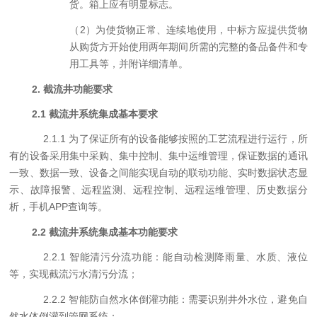
货。箱上应有明显标志。
（
2
）为使货物正常、连续地使用，中标方应提供货物
从购货方开始使用两年期间所需的完整的备品备件和专
用工具等，并附详细清单。
2.
截流井
功能
要求
2.
1
截流井
系统集成基本要求
2.
1.1
为了
保证所有的设备能够按照
的工艺流程进行运行，所
有的设备采用集中采购、集中控制、集中运维管理，保证数据的通讯
一致、数据一致、设备之间能实现自动的联动功能、实时数据状态显
示、故障报警、远程监测、远程控制、远程运维管理、历史数据分
析，手机
APP
查询等。
2.
2
截流井
系统集成
基本功能要求
2.
2.1
智能清污分流功能：能自动检测降雨量、水质、液位
等，实现截流污水清污分流；
2.
2.2
智能防自然水体倒灌功能：需要识别井外水位，避免自
然水体倒灌到管网系统；