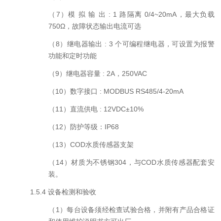
（
7
）模 拟 输 出
: 1
路隔离
0/4~20mA
，最大负载
750
Ω，故障状态输出电流可选
（
8
）继电器输出
: 3
个可编程继电器，可设置为报警
功能和定时功能
（
9
）继电器容量
: 2A
，
250VAC
（
10
）数字接口
: MODBUS RS485/4-20mA
（
11
）直流供电
: 12VDC
±
10%
（
12
）防护等级：
IP68
（
13
）
COD
水质传感器支架
（
14
）材质为不锈钢
304
，与
COD
水质传感器配套安
装。
1.5.
4
设备检测和验收
（
1
）每台设备须经检查试验合格，并附有产品合格证