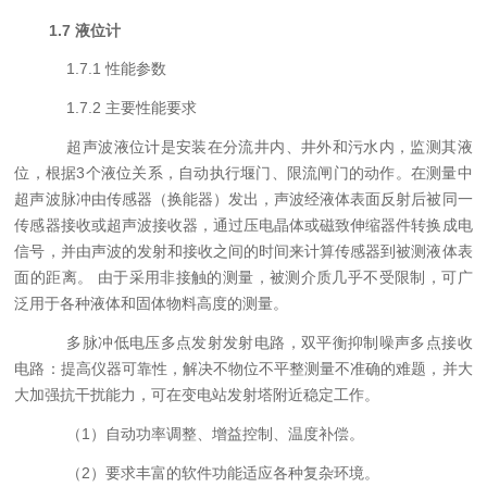
1.
7
液位计
1.
7
.
1
性能参数
1.7
.2
主要性能要求
超声波液位计是安装在分流井内、井外和污水内，监测其液
位，根据
3
个液位关系，自动执行堰门、限流闸门的动作。在测量中
超声波脉冲由传感器（换能器）发出，声波经液体表面反射后被同一
传感器接收或超声波接收器，通过压电晶体或磁致伸缩器件转换成电
信号，并由声波的发射和接收之间的时间来计算传感器到被测液体表
面的距离。 由于采用非接触的测量，被测介质几乎不受限制，可广
泛用于各种液体和固体物料高度的测量。
多脉冲低电压多点发射发射电路，双平衡抑制噪声多点接收
电路：提高仪器可靠性，解决不物位不平整测量不准确的难题，并大
大加强抗干扰能力，可在变电站发射塔附近稳定工作。
（
1
）自动功率调整、增益控制、温度补偿。
（
2
）要求丰富的软件功能适应各种复杂环境。