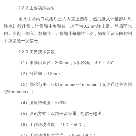
1.8
.2
主要功能要求
雨水由承雨口收集后进入内置上翻斗，然后进入计量翻斗对
降水进行计量，计量翻斗每翻转一次即为
0.2mm
降上量。然后雨水
由计量翻斗倒入计数翻斗，计数翻斗每翻转一次，触发干簧管向控制
系统发送一次信号。
1.8
.3
主要技术参数
（
1
）承雨口直径：
200mm
，刃口锐角：
40
°～
45
°；
（
2
）分辨率：
0.2mm
；
（
3
）雨强范围：
0.01mm/min
～
4mm/min
（允许通过最大雨
强
8mm/min
）；
（
4
）测量准确度：≤±
3%
；
（
5
）发讯方式：双路干簧管通、断信号输出；
（
6
）工作环境温度：
-10
℃～
50
℃；
（
7
）工作环境相对湿度：＜
95%
（
40
℃）；