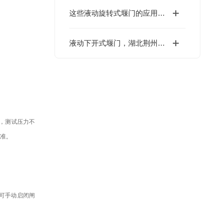
这些液动旋转式堰门的应用方式以及概述你一定要了解
液动下开式堰门，湖北荆州项目
试，测试压力不
标准。
，可手动启闭闸