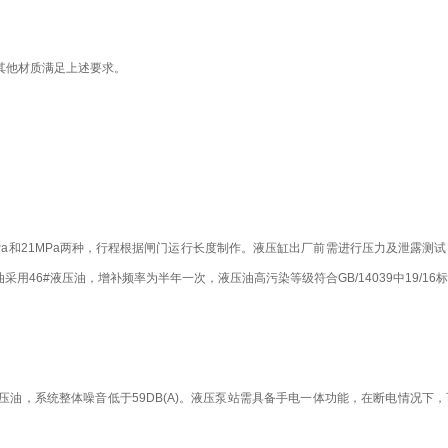
其他材质满足上述要求。
MPa和21MPa两种，行程根据闸门运行长度制作。液压缸出厂前需进行压力及泄露测
用46#液压油，增补频率为半年一次，液压油高污染等级符合GB/14039中19/16
液压油，系统整体噪音低于59DB(A)。液压泵站需具备手电一体功能，在断电情况下