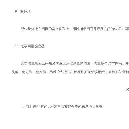
（6）限位块
限位块焊接在闸框的适当位置上，用以指示闸门开启及关闭的位置，同
（7）光学雨量感应器
光学雨量感应器采用光学感应原理测量降雨量，内置多个光学探头，并
灵敏，更可靠，更智能，易维护支持开机校准和安装错误提醒，支持开关量和U
4、其他未尽事宜，双方本着友好合作的态度协商解决。