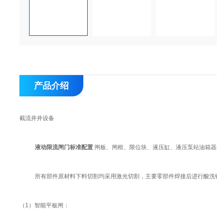
产品介绍
截流井井设备
液动限流闸门标准配
置
闸板、闸框、限位块、液压缸、液压泵站油箱器均采
所有部件原材料下料切割均采用激光切割，主要零部件焊接后进行酸洗
（1）智能平板闸：