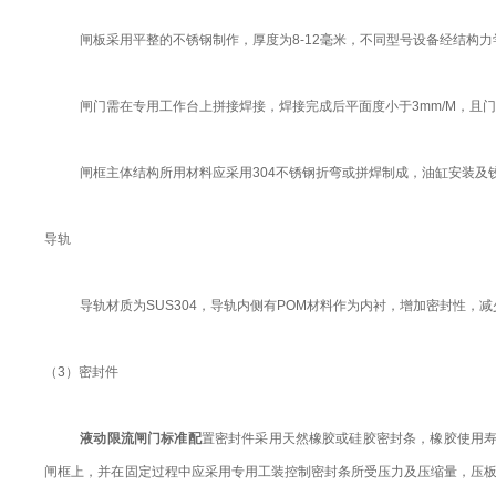
闸板采用平整的不锈钢制作，厚度为8-12毫米，不同型号设备经结构
闸门需在专用工作台上拼接焊接，焊接完成后平面度小于3mm/M，且门
闸框主体结构所用材料应采用304不锈钢折弯或拼焊制成，油缸安装及
导轨
导轨材质为SUS304，导轨内侧有POM材料作为内衬，增加密封性，
（3）密封件
液动限流闸门标准配
置密封件采用天然橡胶或硅胶密封条，橡胶使用寿
闸框上，并在固定过程中应采用专用工装控制密封条所受压力及压缩量，压