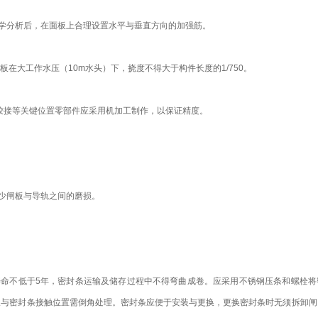
力学分析后，在面板上合理设置水平与垂直方向的加强筋。
板在大工作水压（10m水头）下，挠度不得大于构件长度的1/750。
铰接等关键位置零部件应采用机加工制作，以保证精度。
减少闸板与导轨之间的磨损。
命不低于5年，密封条运输及储存过程中不得弯曲成卷。应采用不锈钢压条和螺栓将
板与密封条接触位置需倒角处理。密封条应便于安装与更换，更换密封条时无须拆卸闸