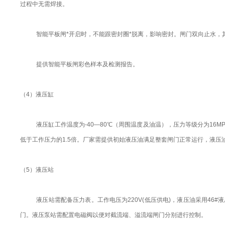
过程中无需焊接。
智能平板闸*开启时，不能跟密封圈*脱离，影响密封。闸门双向止水，
提供智能平板闸彩色样本及检测报告。
（4）液压缸
液压缸工作温度为-40—80℃（周围温度及油温），压力等级分为16
低于工作压力的1.5倍。厂家需提供初始液压油满足整套闸门正常运行，液压油采
（5）液压站
液压站需配备压力表。工作电压为220V(低压供电)，液压油采用46#
门。液压泵站需配置电磁阀以便对截流端、溢流端闸门分别进行控制。