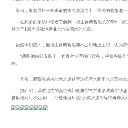
近日，随着最后一条廊道的水流奔涌而出，亚洲的调蓄池—
在此前的采访中记者了解到，福山路调蓄池长205米、宽130
相当于108个游泳池标准长池装满水的总量。
虽然体积超大，但福山路调蓄池却不占用地上面积，因为整
“调蓄池内部安装了一套真空清理阀门设备，检修等操作全
响。
其实，调蓄池的功能就是通过管道把污水和雨水全部收集起
据介绍，调蓄池内的真空阀门会将空气抽走形成真空状态，
被输送到污水处理厂，经过处理后达到5类水质的标准再排入