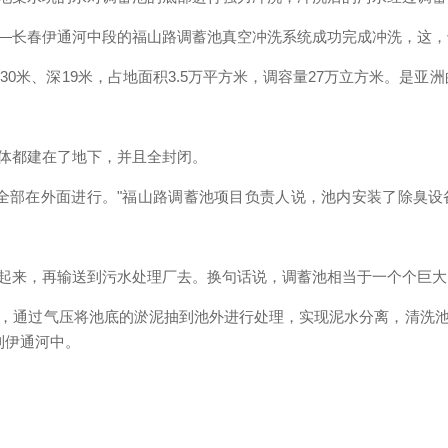
—长春伊通河中段的福山路调蓄池真空冲洗系统成功完成冲洗，这，
米、深19米，占地面积3.5万平方米，调容量27万立方米。是亚
体都建在了地下，并且全封闭。
部在外面进行。"福山路调蓄池项目负责人说，池内安装了除臭设
来，再输送到污水处理厂去。换句话说，调蓄池相当于一个个巨大的
通过气压将池底的淤泥抽到池外进行处理，实现泥水分离，清洗池
到伊通河中。