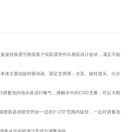
设备旋转角度可根据客户实际需求作出相应设计改动，满足不能
器本体主要由旋转驱动器、固定支撑座、水泵、旋转接头、出水
对调蓄池内地水体进行曝气，降解水中的COD含量，可以大限
喷射器的喷管开始一边在0~270°范围内旋转，一边对调蓄池
池集水坑中的潜污泵排出调蓄池外。