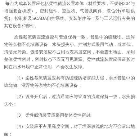
每台为成套装置应包括柔性截流装置本体（材质要求，不锈钢304与
增强复合橡胶）、密封组件、空压机、气管及阀件、液位计(单独供
货)、控制柜
及SCADA自控系统
、安装附件等，及与工艺运行有关的
其它设备和部件。
柔性截流装置流道应与管道保持一致，管道中的缠绕物、漂浮
物等杂物不会堵塞设备，水头损失
小
。控制方式采用气动，成本低，
清洁无污染。设备安装应不占用地表高度空间，不会露出地面。采用
整体柔性密封，密封状态下应无可见泄漏。柔性截流装置应保证长时
间在污水环境中
正常
使用，不会发生故障。
（1）柔性截流装置应具有防缠绕防堵塞能力强，雨水管道中的
缠绕物、漂浮物等杂物均不会堵塞设备；
（2）设备开
启后，过流通道应与管道的流道保持一致，水头损
失小；
（3）柔性截流装置应采用整体柔性密封;
（4）安装应不占用高度空间，对于埋深较浅的地方不会露出地
面；