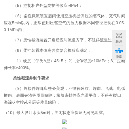
（5）控制柜户外型防护等级应≥IP54；
（6）柔性截流装置启闭使用空压机提供压的缩气体，充气时间
应在5min以内，正常使用压缩空气的压力根据不同管径控制在0.05-
0.1MPa内；
（7）柔性截流装置开启后应与流道齐平，不阻碍流道过流；
联系
（8）
柔性装置本体高强度复合橡胶应满足：
顶部
1）硬度（邵氏A型）45±5； 2）拉伸强度≥10MPa；3）拉断
伸长率≥400%。
柔性截流井制作要求
（9）
焊接件焊缝应整齐美观，不得有裂纹、焊瘤、飞溅、电弧
擦伤、表面夹渣等质量缺陷；橡胶密封件应光滑平直，不得有裂口、
海绵状空腔或分层等质量缺陷；
（10）最大设计水头5m时，关闭状态应保证无可见泄露。