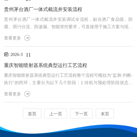
量，动作可靠。系统联动调试（一体化智能截流井）1一体化智能截
流设备厂家验收标准.空载联动：PLC手动/自动切换，模拟液位触发
贵州茅台酒厂一体式截流井安装流程
截流、溢流、泵启停；连锁逻辑准确。2.带载调...
贵州茅台酒厂一体式截流井安装调试全流程，贴合酒厂食品级、防
腐、雨污分流、防渗漏、智能管控要求，可直接用于施工方案与现场
作业。贵州茅台酒厂一体式截流井安装调试全过程一、施工准备（酒
查看更多
厂专项要求）1.技术交底：明确酒厂食品级防腐、雨污分流、防渗
漏、防爆防静电、厂区环保要求；熟悉图纸、设备参数、T/CECS13
11
2026-3
44-2023规范。2.现场条件：清理作业面，划定吊装区，做好围挡与
警示；厂区停水/停排提前报备，设置临时导流与应急集污池，严禁
重庆智能喷射器系统典型运行工艺流程
酒污、污水外溢。3.设备验收：核对304/316...
重庆智能喷射器系统典型运行工艺流程整个流程可概括为“监测-判断-
执行”的闭环，主要分为以下几个阶段：1.待机与预处理阶段状态：
调蓄池蓄水期间，系统处于低功耗待机或间歇运行状态。动作：控制
查看更多
系统会定时启动喷射器，喷出气液混合物对池内水体进行曝气。目
的：防止水体缺氧产生厌氧反应，从而避免毒气、臭气的生成。2.重
庆智能喷射器系统典型运行工艺流程排水搅拌阶段触发：当调蓄池需
首页
上一页
下一页
末页
要排水时，液位计监测到水位降至预设值，向控制系统发出信号。动
作：控制系统启动智能喷射器。喷管开始在0-280°（或...