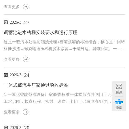
洗，一次真空一次冲洗（常用于调蓄池），核心是：抽一次真空→储
查看更多
一次水→破真空冲一次→完成。一、核心结构存水室（密闭水箱）真
空泵真空隔膜阀/真空阀液位传感器、电控系统二、SY-CX-3.0KW真
27
2026-3
空冲洗设备，无锡浩润环保旗下公司神禹环保开发新型调蓄池真空冲
洗设备，适用于初期雨水调蓄池，污水蓄水池冲洗，一次真空一次冲
调蓄池进水格栅安装要求和运行原理
洗（常用于调蓄池），核心是：抽一次真空→储一...
这是一套污水处理前端预处理+栅渣减容的标准组合，核心是：回转
格栅捞渣→螺旋输送压榨机脱水减容→干渣外运、滤液回流。一、回
转格栅（捞渣）工作原理格栅除污机配螺旋输送压榨机的作用拦截捞
查看更多
渣：电机+减速机带动耙齿链连续回转，耙齿从水下插入栅条间隙，
把污水里的塑料袋、树枝、纤维、果皮等粗大杂物捞起、向上输送。
24
2026-3
自动卸渣：耙齿到顶部翻转180°，杂物靠重力脱落；配清渣刷/刮
板，清理耙齿，渣落入下方螺旋输送压榨机进料斗。作用：保护后续
一体式截流井厂家通过验收标准
水泵、管道、设备不被堵塞，是一道防线。二、螺旋输送压榨机（...
联系
1.一体化智能截流设备厂家验收标准一体式截流井闸门：无水/有水
工况启闭，检查行程、密封、速度、卡阻；记录电流/压力，偏差≤2
顶部
mm。2.泵组：点动转向，空载运行≥2h，监测电流、振动、噪声、
查看更多
温升；无异常后带载测试流量扬程。3.传感器：校准液位、流量、水
质信号，精度满足控制要求。4.阀门仪表：校验开关状态、压力、流
20
2026-3