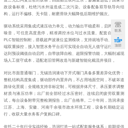
政设备标准，杜绝污水外溢造成二次污染。设备配备双导轨导向结
构，运行不偏移、无卡阻，耐磨滑块大幅降低后期维护频次。
驱动系统采用集成式液压动力单元，动力输出平稳柔和，启闭无冲击
联系
噪音，可任意高度悬停，精准调控水位与过水流量。配套自主研发
PLC智能控制柜，搭载超声波液位监测模块，支持就地手动、远程云
顶部
端双重操控，接入智慧水务平台后可实现全自动无人值守运行，液位
达到预设阈值自动启闭，自带故障自检、超限报警功能，大幅削减现
场人工值守成本，适配老旧管网改造与新建智能化截流井项目 。
对比市面普通堰门，无锡浩润液动下开式堰门具备多重差异化优势：
整机结构高度集成，驱动部件内置井内，不占用地面空间，不破坏道
路绿化景观；全规格支持非标定制，可根据井体尺寸、承压要求调整
材质与液压功率；出厂前全部经过水压密封、连续启闭疲劳双重测
试，每台设备附带完整检测报告，出厂合格率。二十年间，浩润承接
江苏、上海、安徽、河南千余项市政水环境工程，设备长期稳定运
行，收获大量水务客户复购口碑。
依托二十年行业实战经验，浩润打造一站式配套服务体系：前期提供