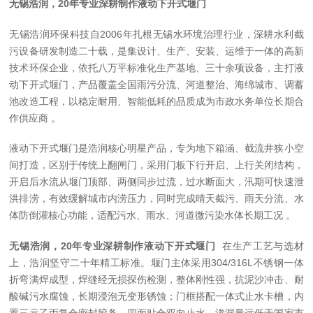
无锡浩润，20年专业深耕制作液动下开式堰门
无锡浩润环保科技自2006年扎根无锡水环境治理行业，深耕水利截
污设备研发制造二十载，是集设计、生产、安装、运维于一体的高新
技术环保企业，依托八万平标准化生产基地、三十余项设备，主打液
动下开式堰门，产品覆盖全国雨污分流、河道整治、海绵城市、调蓄
池改造工程，以稳定耐用、智能低耗的品质成为市政水务单位长期合
作供应商 。
液动下开式堰门是浩润核心明星产品，专为地下箱涵、截流井狭小空
间打造，区别于传统上翻闸门，采用门板下行开启、上行关闭结构，
开启后水流从堰门顶部、两侧同步过流，过水断面大，汛期可快速泄
洪排涝，有效缓解城市内涝压力，同时完成晴天截污、雨天分流、水
体防倒灌核心功能，适配污水、雨水、河道微污染水体长期工况 。
无锡浩润，20年专业深耕制作液动下开式堰门
在生产工艺与选材
上，浩润坚守二十年精工标准。堰门主体采用304/316L不锈钢一体
折弯满焊成型，焊缝经无损探伤检测，整体刚性强，抗泥沙冲击、耐
酸碱污水腐蚀，长期浸泡无变形锈蚀；门框搭配一体式止水卡槽，内
置三元乙丙复合密封胶条，四面贴合双向止水，渗漏量远低于国家市