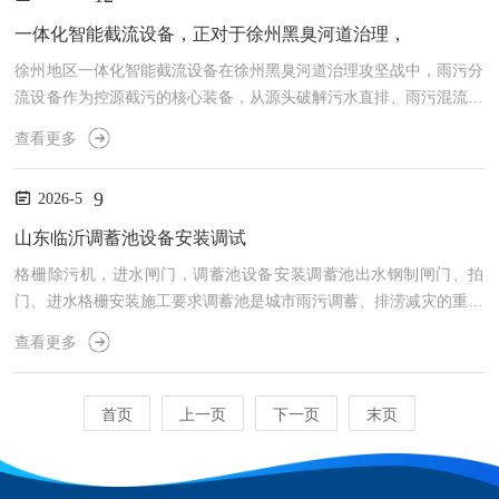
抗老化，适配田间露天复杂工况，可长期适应潮湿、暴晒、风沙等户
外环境，使用寿命远高于传统泵房。在标准配置上，高标准农田标准
一体化智能截流设备，正对于徐州黑臭河道治理，
配置一体式灌溉泵房一体化灌溉泵房贴合高标准农田建设核心要求，
徐州地区一体化智能截流设备在徐州黑臭河道治理攻坚战中，雨污分
功...
流设备作为控源截污的核心装备，从源头破解污水直排、雨污混流难
题，为全市23条县级建成区黑臭水体整治提供关键支撑，推动河道
查看更多
治理从“末端治理”向“源头防控”转型江苏省水利厅。徐州黑臭河道的
核心症结在于雨污混接与污水直排。老城区管网错接、沿河排口乱排
9
2026-5
问题突出，晴天生活污水、工业废水经雨水管道直排河道，雨天雨污
混合水溢流污染，叠加底泥淤积，导致水体发黑发臭，氨氮、COD
山东临沂调蓄池设备安装调试
等指标严重超标中华人民共和国生态环境部。雨污分流设备通过...
格栅除污机，进水闸门，调蓄池设备安装调蓄池出水钢制闸门、拍
门、进水格栅安装施工要求调蓄池是城市雨污调蓄、排涝减灾的重要
市政设施，进水格栅、出水钢制闸门、管道拍门为池体核心配套设
查看更多
备。进水格栅负责前端截污，出水钢制闸门调控池体出水、截断水
流，拍门承担防外水倒灌作用，三者安装质量直接影响调蓄池运行稳
定性、止水密封性及排涝安全性。结合市政排水施工规范，现将三类
首页
上一页
下一页
末页
设备标准化安装施工要求说明如下。一、进水格栅安装要求格栅除污
机，进水闸门，调蓄池设备安装进水格栅主要用于拦截水体漂浮物、
杂物，...