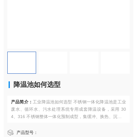
降温池如何选型
产品简介：
工业降温池如何选型 不锈钢一体化降温池是工业
废水、循环水、污水处理系统专用成套降温设备，采用 30
4、316 不锈钢整体一体化预制成型，集缓冲、换热、沉淀、
分流、自控功能于一体，相比传统混凝土降温池，换热效率
更高、控温更稳定，降温效果可满足化工、印染、食品、市
产品型号：