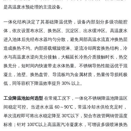
是高温废水预处理的主流设备。
一体化结构决定了其基础降温优势，设备内部划分多级功能腔
体，依次设置布水区、换热区、沉淀区、出水缓冲区。高温废水
进入池体后先经布水器均匀分散，避免局部高温水流直冲换热层
造成换热不均。内部搭载螺旋喷淋、逆流冷却两套换热结构，冷
水与高温废水逆向充分接触，大幅延长冷热介质接触时长，热交
换充分，短时间内快速带走水体热量。不锈钢导热性能远优于混
凝土，池壁、换热盘管、导流板均为金属材质，热量传导损耗极
低，同等容积下降温效率提升 30% 以上。
工业
降温池如何选型
在常规工况下，一体化不锈钢降温池降温区
间稳定可控。当进水水温 60～90℃，常温冷却水供给充足时，
单次流程即可将出水稳定降至 30℃以下，契合市政管网纳管温度
标准；针对 100℃以上高温蒸汽冷凝废水，可增设多级喷淋换热