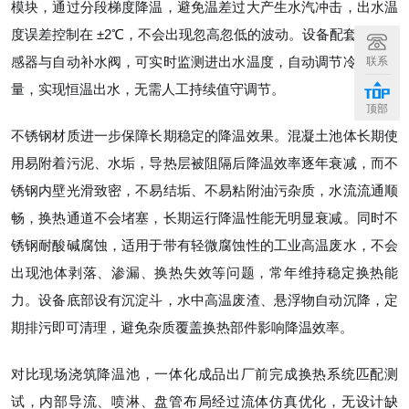
模块，通过分段梯度降温，避免温差过大产生水汽冲击，出水温
度误差控制在 ±2℃，不会出现忽高忽低的波动。设备配套温度传
感器与自动补水阀，可实时监测进出水温度，自动调节冷却补水
联系
量，实现恒温出水，无需人工持续值守调节。
顶部
不锈钢材质进一步保障长期稳定的降温效果。混凝土池体长期使
用易附着污泥、水垢，导热层被阻隔后降温效率逐年衰减，而不
锈钢内壁光滑致密，不易结垢、不易粘附油污杂质，水流流通顺
畅，换热通道不会堵塞，长期运行降温性能无明显衰减。同时不
锈钢耐酸碱腐蚀，适用于带有轻微腐蚀性的工业高温废水，不会
出现池体剥落、渗漏、换热失效等问题，常年维持稳定换热能
力。设备底部设有沉淀斗，水中高温废渣、悬浮物自动沉降，定
期排污即可清理，避免杂质覆盖换热部件影响降温效率。
对比现场浇筑降温池，一体化成品出厂前完成换热系统匹配测
试，内部导流、喷淋、盘管布局经过流体仿真优化，无设计缺