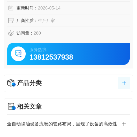
格栅主体吊运至预定基础，利用水平仪、调蓄池进水格栅调
更新时间：
2026-05-14
试 临沂液动下开式堰门安装作为山东区域截流控污的核心工
序
厂商性质：
生产厂家
访问量：
280
服务热线
13812537938
产品分类
相关文章
全自动隔油设备流畅的管路布局，呈现了设备的高效性