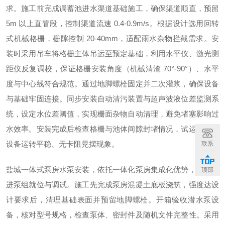
求。施工前完成调蓄池进水渠道基础施工，确保渠道顺直，预留
5m 以上直管段，控制渠道流速 0.4-0.9m/s。根据设计选用回转
式机械格栅，栅隙控制 20-40mm，适配雨水杂物拦截需求。安
装时采用吊车将格栅主体吊运至预定基础，利用水平仪、激光测
距仪反复调校，保证格栅安装角度（机械清渣 70°-90°）、水平
度与中心线符合规范。通过地脚螺栓固定并二次灌浆，确保设备
与基础牢固连接。同步安装自动清污装置与超声波液位差监测系
统，设定水位差阈值，实现栅面杂物自动清理，避免堵塞影响过
水效率。安装完成后检查格栅与池体间隙封堵情况，试运行确保
设备运转平稳、无卡阻晃摆现象。
联系
盐城一体式泵房水泵安装，依托一体化泵房集成化优势，高效推
顶部
进泵组就位与调试。施工先完成泵房混凝土底板浇筑，强度达设
计要求后，清理基础表面并预留地脚螺栓。开箱验收潜水泵设
备，核对型号规格，检查泵体、密封件及随机文件完整性。采用