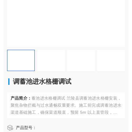
调蓄池进水格栅调试
产品简介：
蓄池进水格栅调试 兰陵县调蓄池进水格栅安装，
聚焦杂物拦截与过水通畅双重要求。施工前完成调蓄池进水
渠道基础施工，确保渠道顺直，预留 5m 以上直管段，控制
渠道流速 0.4-0.9m/s。根据设计选用回转式机械格栅，栅隙
控制 20-40mm，适配雨水杂物拦截需求。安装时采用吊车将
产品型号：