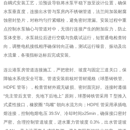
自耦式安装工艺，沿预设导轨将水泵平稳下放至设计位置，确保
水泵垂直度，连接出水管与泵房内不锈钢管道，法兰间加装耐腐
蚀密封垫片，对称均匀拧紧螺栓，避免密封泄漏。安装过程中重
点控制水泵轴心与管道对中，无强行连接产生的附加应力，防止
泵体变形。水泵就位后进行空载与负载试运行，短暂通电检查转
向，调整电机接线相序确保转向正确，测试运行噪音、振动及出
水流量，各项指标达标后完成安装。
连云港泵房管道连接施工，严把密封、坡度与固定三道关口，保
障输水系统安全可靠。管道安装前核对管材规格（球墨铸铁管、
HDPE 管等），检查管材外观无破损、密封面完好。连接时遵循
“先主管后支管、先地下后地上" 原则，球墨铸铁管采用 T 型推入
式柔性接口，橡胶圈 “鸟嘴" 朝向水流方向；HDPE 管采用承插电
熔连接，控制电熔电压 39.5V、冷却时间≥25min，确保接口密封
严密。合理控制管道坡度，进水重力管坡度 0.3%，出水管逆坡