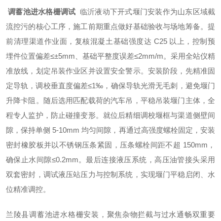
调蓄池进水格栅调试
临沂液动下开式堰门安装作为山东区域截
流控污的核心工序，施工前期重点做好基础验收与场地筹备。提
前清理渠道作业面，复核混凝土基础强度达 C25 以上，控制预
埋件位置偏差≤±5mm、基础平整度误差≤2mm/m。采用全站仪精
准放线，划定吊装作业区并设置安全警示。安装阶段，先精准固
定导轨，调校垂直度偏差≤1‰，确保导轨光滑无毛刺，避免堰门
升降卡阻。随后选用匹配载荷的汽车吊，平稳吊装堰门主体，全
程专人监护，防止碰撞变形。就位后精细调校堰框与渠道侧壁间
隙，保持单侧 5-10mm 均匀间隙，再通过高强度螺栓固定，安装
密封橡胶板并以不锈钢压条紧固，压条螺栓间距不超 150mm，
确保止水间隙≤0.2mm。最后连接液压系统，高压油管接头采用
双套密封，调试液压站压力与控制系统，实现堰门平稳启闭、水
位精准调控。
兰陵县调蓄池进水格栅安装，聚焦杂物拦截与过水通畅双重要