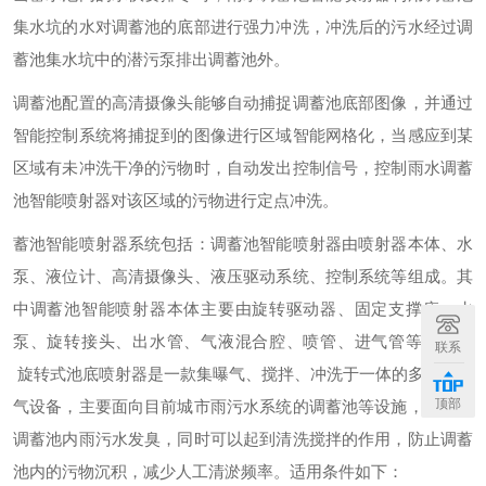
集水坑的水对调蓄池的底部进行强力冲洗，冲洗后的污水经过调
蓄池集水坑中的潜污泵排出调蓄池外。
调蓄池配置的高清摄像头能够自动捕捉调蓄池底部图像，并通过
智能控制系统将捕捉到的图像进行区域智能网格化，当感应到某
区域有未冲洗干净的污物时，自动发出控制信号，控制雨水调蓄
池智能喷射器对该区域的污物进行定点冲洗。
蓄池智能喷射器系统包括：调蓄池智能喷射器由喷射器本体、水
泵、液位计、高清摄像头、液压驱动系统、控制系统等组成。其
中调蓄池智能喷射器本体主要由旋转驱动器、固定支撑座、水
泵、旋转接头、出水管、气液混合腔、喷管、进气管等组成。
联系
旋转式池底喷射器是一款集曝气、搅拌、冲洗于一体的多功能曝
顶部
气设备，主要面向目前城市雨污水系统的调蓄池等设施，可防止
调蓄池内雨污水发臭，同时可以起到清洗搅拌的作用，防止调蓄
池内的污物沉积，减少人工清淤频率。适用条件如下：