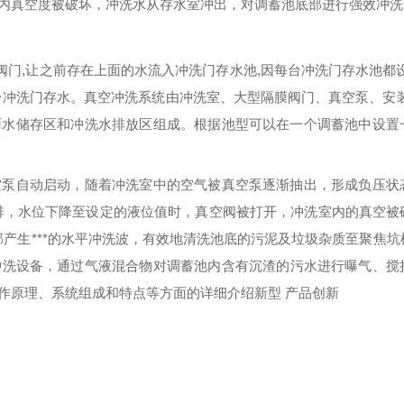
内真空度被破坏，冲洗水从存水室冲出，对调蓄池底部进行强效冲洗
阀门,让之前存在上面的水流入冲洗门存水池,因每台冲洗门存水池都设
台冲洗门存水。真空冲洗系统由冲洗室、大型隔膜阀门、真空泵、安装
雨水储存区和冲洗水排放区组成。根据池型可以在一个调蓄池中设置
空泵自动启动，随着冲洗室中的空气被真空泵逐渐抽出，形成负压状
排，水位下降至设定的液位值时，真空阀被打开，冲洗室内的真空被
产生***的水平冲洗波，有效地清洗池底的污泥及垃圾杂质至聚焦坑
冲洗设备，通过气液混合物对调蓄池内含有沉渣的污水进行曝气、搅
作原理、系统组成和特点等方面的详细介绍
新型
产品创新