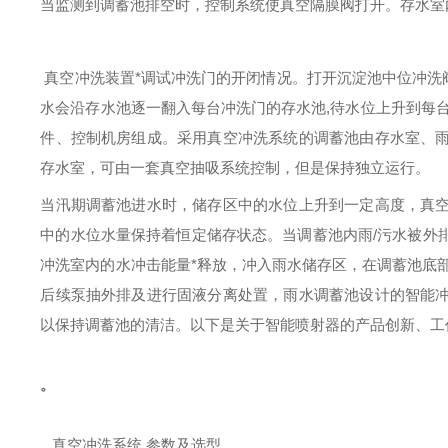
当监测到调蓄池排空时，控制系统使真空隔膜阀打开。存水室
真空冲洗装置
*调试冲洗门的开闭情况。打开沉淀池中位冲洗
水会沿存水池逐一翻入每台冲洗门的存水池,待水位上升到每
件、控制机房组成。采用真空冲洗系统的调蓄池由存水室、
存水室，可由一套真空抽吸系统控制，但是保持独立运行。
当汛期调蓄池进水时，储存区中的水位上升到一定高度，真
中的水位水量保持着恒定储存状态。当调蓄池内雨
/污水被外
冲洗室内的水冲击能量*释放，冲入雨水储存区，在调蓄池底部
后续泵抽外排及进行固液分离处置
，
雨水调蓄池设计的智能
以保持调蓄池的清洁。以下是关于智能喷射器的产品
创新、
工
。
真空冲洗系统 参数及选型