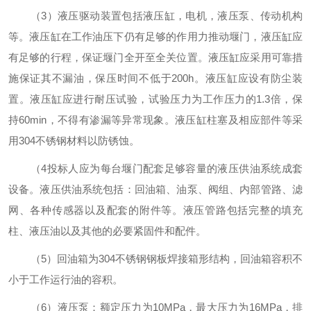
（
3）液压驱动装置包括液压缸，电机，液压泵、传动机构
等。液压缸在工作油压下仍有足够的作用力推动堰门，液压缸应
有足够的行程，保证堰门全开至全关位置。液压缸应采用可靠措
施保证其不漏油，保压时间不低于200h。液压缸应设有防尘装
置。液压缸应进行耐压试验，试验压力为工作压力的1.
3
倍，保
持
60min，不得有渗漏等异常现象。液压缸柱塞及相应部件等采
用304不锈钢材料以防锈蚀。
（
4投标人应为每台堰门配套足够容量的液压供油系统成套
设备。液压供油系统包括：回油箱、油泵、阀组、内部管路、滤
网、各种传感器以及配套的附件等。液压管路包括完整的填充
柱、液压油以及其他的必要紧固件和配件。
（
5）回油箱为304不锈钢钢板焊接箱形结构，回油箱容积不
小于工作运行油的容积。
（
6）液压泵：额定压力为10MPa，最大压力为16MPa，排