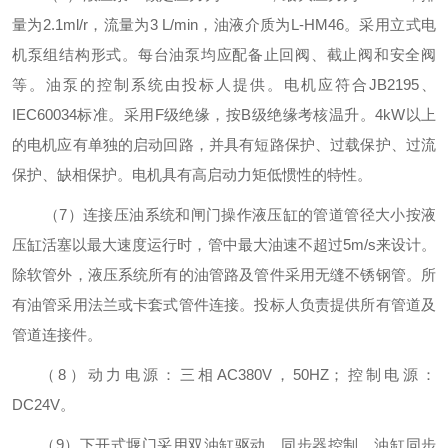
量为2.1ml/r，流量为3 L/min，油液介质为L-HM46。采用立式电
机泵组结构形式。每台油泵均应配备止回阀、截止阀和安全阀
等。油泵的控制系统由投标人提供。电机应符合JB2195、
IEC60034标准。采用F级绝缘，按B级绝缘考核温升。4kW以上
的电机应有单独的启动回路，并具有短路保护、过载保护、过流
保护、缺相保护。电机具有高启动力矩低惯性的特性。
（
7）连接压油系统和闸门操作液压缸的管道管径大小按液
压缸活塞以最大速度运行时，管中最大油速不超过5m/s来设计。
除软管外，液压系统所有的油管路及管件采用无缝不锈钢管。所
有油管采用法兰或卡套式管件连接。投标人负责提供所有管道及
管道连接件。
（
8）动力电源：三相AC380V，50HZ；控制电源：
DC24V。
（
9）下开式堰门采用双油缸驱动，
同步器控制
。油缸同步