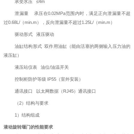
承受水压
≤4m
泄漏量
承压在
0.02MPa
范围内时，满足正向泄漏量不超
过
0.68L/
（
min.m
），反向泄漏量不超过
1.25L/
（
min.m
）
驱动形式
液压驱动
油缸结构形式
双作用油缸（能由活塞的两侧输入压力油的
液压缸）
液压站仪表
油位
/
油温开关
控制柜防护等级
IP55
（室外安装）
通讯接口
以太网数据（
RJ45
）通讯接口
（
2
）
结构与要求
1
）结构组成
液动旋转堰门的性能要求