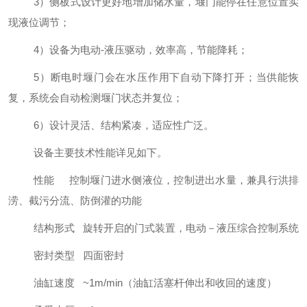
3
）侧板式设计更好地增加储水量，堰门能停在任意位置实
现液位调节；
4
）设备为电动
-
液压驱动，效率高，节能降耗；
5
）断电时堰门会在水压作用下自动下降打开；当供能恢
复，系统会自动检测堰门状态并复位；
6
）设计灵活、结构紧凑，适应性广泛。
设备主要技术性能详见
如下
。
性能
控制堰门进水侧液位，控制进出水量，兼具行洪排
涝、截污分流、防倒灌的功能
结构形式
旋转开启的门式装置，电动－液压综合控制系统
密封类型
四面密封
油缸速度
~1m/min
（油缸活塞杆伸出和收回的速度）