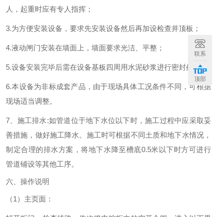
人，起重时应有专人指挥；
3
.为方便安装
设备
，要求先安装
设备
然后再加设检查井顶板；
4
.
液动闸门
安装在
墙面上，墙面要求光洁、平整；
联系
5
.设备安装完毕后需在设备基板四周用水泥砂浆进行密封处理；
顶部
6
.本设备为非标成套产品，由于现场具体工况条件不同，可根据
现场适当调整。
7
、施工排水
:如管道位于地下水位以下时，施工过程中应采取妥
善措施，做好施工降水。施工时可根据不同土质和地下水情况，
制定合理的排水方案，将地下水降至槽底0.5米以下时方可进行
管道铺设等其他工序
。
六
、操作说明
（
1）主页面：