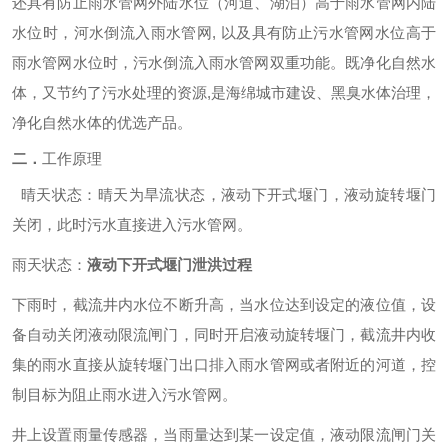
还具有防止雨水管网外陆水位（河道、湖泊）高于雨水管网内陆
水位时，河水倒流入雨水管网, 以及具有防止污水管网水位高于
雨水管网水位时，污水倒流入雨水管网双重功能。既净化自然水
体，又节约了污水处理的资源,是海绵城市建设、黑臭水体治理，
净化自然水体的优选产品
。
二．
工作原理
晴天状态：晴天为旱流状态，液动下开式堰门，液动旋转堰门
关闭，此时污水直接进入污水管网。
雨天状态：
液动下开式堰门泄洪过程
下雨时，截流井内水位不断升高，当水位达到设定的液位值，设
备自动关闭液动限流闸门，同时开启液动旋转堰门，截流井内收
集的雨水直接从旋转堰门出口排入雨水管网或者附近的河道，控
制目标为阻止雨水进入污水管网。
井上设置雨量传感器，当雨量达到某一设定值，液动限流闸门关