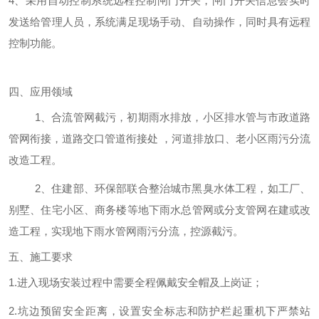
4、采用自动控制系统远程控制闸门开关，闸门开关信息会实时
发送给管理人员，系统满足现场手动、自动操作，同时具有远程
控制功能。
四、应用领域
1、合流管网截污，初期雨水排放，小区排水管与市政道路
管网衔接，道路交口管道衔接处 ，河道排放口、老小区雨污分流
改造工程。
2、住建部、环保部联合整治城市黑臭水体工程，如工厂、
别墅、住宅小区、商务楼等地下雨水总管网或分支管网在建或改
造工程，实现地下雨水管网雨污分流，控源截污。
五
、施工要求
1.
进入
现场
安装过程中需要全程佩戴安全帽
及上岗证
；
2.
坑边预留安全距离，设置安全标志和防护栏起重机下严禁站