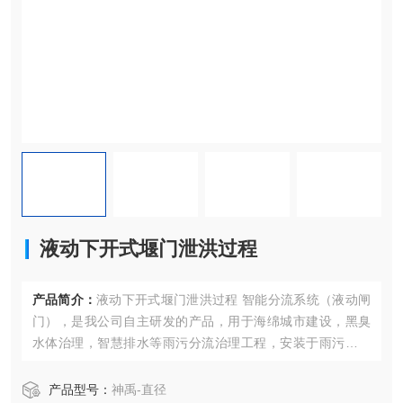
液动下开式堰门泄洪过程
产品简介：
液动下开式堰门泄洪过程 智能分流系统（液动闸
门），是我公司自主研发的产品，用于海绵城市建设，黑臭
水体治理，智慧排水等雨污分流治理工程，安装于雨污分流
截流井内，实现雨水管网内雨水和污水自动切换分流
产品型号：
神禹-直径