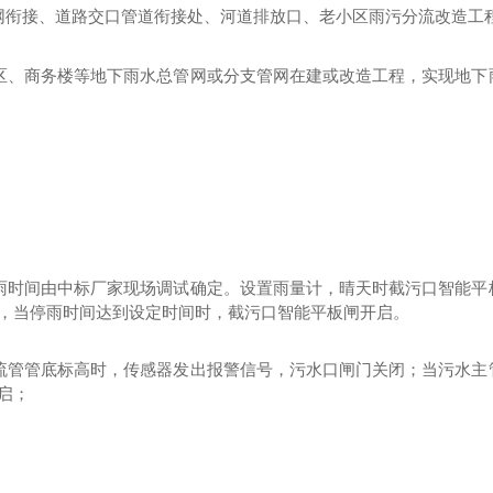
网衔接、道路交口管道衔接处、河道排放口、老小区雨污分流改造工
区、商务楼等地下雨水总管网或分支管网在建或改造工程，实现地下
雨时间由中标厂家现场调试确定。设置雨量计，晴天时截污口智能平
，当停雨时间达到设定时间时，截污口智能平板闸开启。
流管管底标高时，传感器发出报警信号，污水口闸门关闭；当污水主
启；