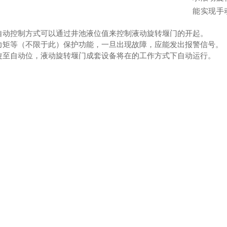
能实现手
自动控制方式可以通过
井池液位
值来控制
液动旋转堰门
的开
起
。
力矩等（不限于此）保护功能，一旦出现故障，应能发出报警信号。
旋至自动位，
液动旋转堰门
成套设备将在的工作方式下自动运行。