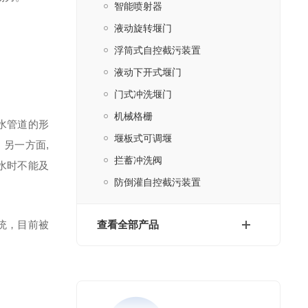
智能喷射器
液动旋转堰门
浮筒式自控截污装置
液动下开式堰门
门式冲洗堰门
机械格栅
水管道的形
堰板式可调堰
另一方面,
拦蓄冲洗阀
水时不能及
防倒灌自控截污装置
统，目前被
查看全部产品