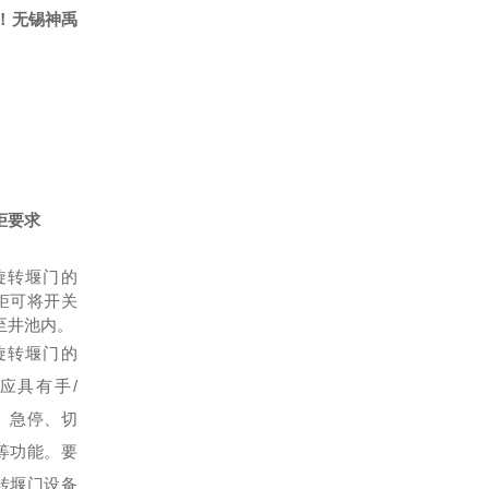
！
无锡神禹
柜要求
旋转堰门
的
柜
可将开关
至井池内
。
旋转堰门
的
应具有手
/
、急停、切
等功能。要
转堰门
设备