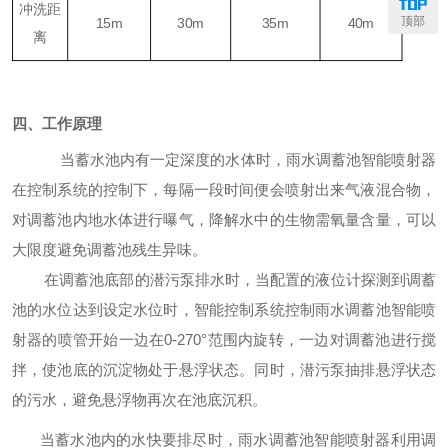
冲洗距
顶部
15m
30m
35m
40m
离
四、工作原理
当蓄水池内有一定深度的水体时，雨水调蓄池智能喷射器
在控制系统的控制下，每隔一段时间便会喷射出来气液混合物，
对调蓄池内地水体进行曝气，降解水中的
生物需氧量
含量，可以
大限度避免调蓄池残生异味。
在调蓄池底部的潜污泵排水时，当配置的液位计探测到调蓄
池的水位达到设定水位时，智能控制系统控制雨水调蓄池智能喷
射器的喷管开始一边在
0
-
2
7
0°范围内旋转，一边对调蓄池进行搅
拌，使池底的沉淀物处于悬浮状态。同时，潜污泵抽排悬浮状态
的污水，避免悬浮物再次在池底沉积。
当蓄水池内的水快要排尽时，雨水调蓄池智能喷射器利用调