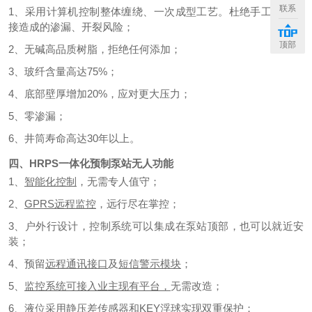
联系
1、采用计算机控制整体缠绕、一次成型工艺。杜绝手工二次拼
接造成的渗漏、开裂风险；
顶部
2、无碱高品质树脂，拒绝任何添加；
3、玻纤含量高达75%；
4、底部壁厚增加20%，应对更大压力；
5、零渗漏；
6、井筒寿命高达30年以上。
四、HRPS一体化预制泵站无人功能
1、
智能化控制
，无需专人值守；
2、
GPRS远程监控
，远行尽在掌控；
3、户外行设计，控制系统可以集成在泵站顶部，也可以就近安
装；
4、预留
远程通讯接口
及
短信警示模块
；
5、
监控系统可接入业主现有平台，
无需改造；
6、液位采用
静压差传感器和KEY浮球
实现双重保护；