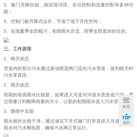
3、板门升降自如，能实现冲洗、水位控制和流量控制等多种功
能；
4、控制门板升降式运作，节省了地下开挖空间；
5、实现夏季全部截污，初期雨水弃流，雨季全部直排的目的。
三、工作原理
1、晴天状态
管道内的部分污水通过液动限流闸门流向污水管道，做到晴天时
污水零直排。
2、雨天状态
初期的地面雨水比较脏，如果进入河道对河道水质造成污染。通
过雨量计判断降雨量的大小，让脏的初期雨水进入污水管。
联系
3、降雨中后期
雨水相对比较干净，通过液压下开式堰门打开直排入河道，减少
顶部
雨水对污水网负荷，确保污水网正常运行。