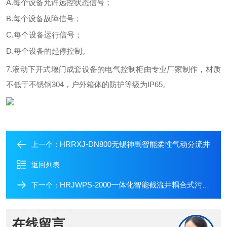
A.
每个设备允许远控状态信号；
B.
每个设备故障信号
；
C.
每个设备运行信号
；
D.
每个设备的起停控制
。
7.
液动下开式堰门
成套设备的电气控制柜由专业厂家制作，材质
不低于不锈钢
3
04
，户外箱体的防护等级为
IP65。
HRRXJ-DN800无锡神禹智能柔性气动分流井
上一个：
返回列表
HRJWPS-2000一体化智能截流井耦合式污水提升装置
下一个：
在线留言