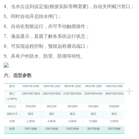
4、当水位达到设定值(根据实际管网需要)，自动关闭截污管口；
5、同时自动开启排水闸门；
6、自动化智能运行，亦可手动触摸操作；
7、液晶显示，直观了解各系统运行状态；
8、可实现远程控制，预留远程通讯端口；
9、具有户外防水、防雷、防潮等特性。
六、选型参数
+
型号
HRXYM-1000
HRXYM-1200
HRXYM-1500
HRXYM-1800
HRXYM-2000
闸门
1600*550*2800
1800*550*3000
2200*550*3500
2500*550*4000
2800*550*4200
（
L*W*H）
排水口
DN1000
DN1200
DN1500
DN1800
DN2000
控制方式
液压
液压
液压
液压
液压
功率
2.2KW
4.0KW
4.0KW
5.5KW
5.5KW
材质
304不锈钢
304不锈钢
304不锈钢
304不锈钢
304不锈钢