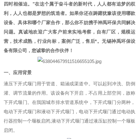
四时相催迫。"在这个属于奋斗者的新时代，人人都有追梦的权
利，人人也都是梦想的筑造者。
如果你还在踌躇犹豫该使用哪款
设备、具体和哪个厂家合作，那么你不妨携手神禹环保
共同
解决
问题。真诚地欢迎广大客户前来实地考察，自有厂区，规模运
营，技术成熟，行业向标，案例广泛，售后*。无锡神禹环保设
备有限公司，您诚挚的合作伙伴！
一、应用背景
液压下开式堰门用于管道、箱涵或渠道中。可以起到冲洗、防倒
灌、调节流量的作用。该设备向下开启，不占用上部空间，故称
下开式堰门。在我国城市排水管道系统中，下开式堰门分两种，
电动下开式堰门和液动下开式堰门，电动下开式堰门通过电动执
行器控制一个堰板启闭
,液动下开式堰门通过液压缸控制一个堰板
启闭。