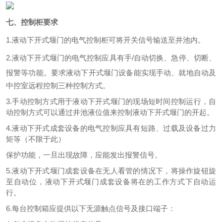
七、
控制柜要求
1
.
液动下开式堰门
的
电气控制柜
可将开关信号输送至井池内
。
2
.
液动下开式堰门
的电气控制应具有手
/自动切换、急停、切断、
报警等功能。要求
液动下开式堰门
设备能实现手动、就地自动及
中控室远程控制三种控制方式。
3
.手动控制方式用于
液动下开式堰门
的现场短时间控制运行，自
动控制方式可以通过
井池液位
值来控制
液动下开式堰门
的开
起
。
4
.
液动下开式
成套设备的电气控制应具有短路、过载及设备过力
矩等（不限于此）
保护功能，一旦出现故障，应能发出报警信号。
5
.
液动下开式堰门
成套设备在无人看管的情况下，将操作旋钮旋
至自动位，
液动下开式堰门
成套设备将在的工作方式下自动运
行。
6
.每台控制箱应提供以下无源触点信号及接口端子：