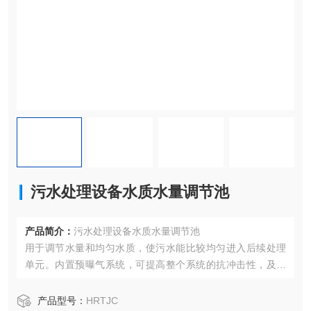
污水处理设备水质水量调节池
产品简介：
污水处理设备水质水量调节池
用于调节水量和均匀水质，使污水能比较均匀进入后续处理
单元。内置预曝气系统，可提高整个系统的抗冲击性，及减
少污水在厌氧状态下的恶臭味，同时可减少后续处理单元的
设计规模，污水池内设置潜污泵，用以将污水提升送至后续
产品型号：
HRTJC