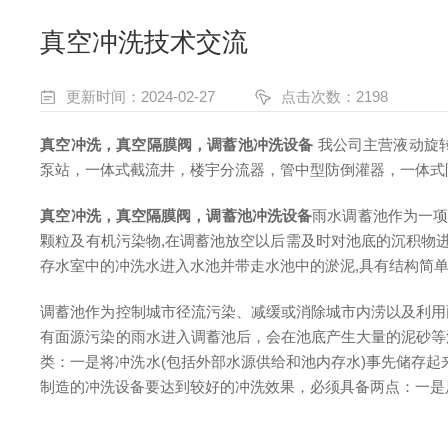
真空冲洗技术交流
更新时间：2024-02-27
点击次数：2198
真空冲洗，真空隔膜阀，调蓄池冲洗设备
我公司主营液动旋
泵站，一体式截流井，楼宇分流器，管中型防倒灌器，一体式
真空冲洗，真空隔膜阀，调蓄池冲洗设备
雨水调蓄池作为一项
颗粒及有机污染物,在调蓄池放空以后需及时对池底的沉积物进行
存水室中的冲洗水进入水池并带走水池中的淤泥,具有结构简单
调蓄池作为控制城市径流污染、减缓或消除城市内涝以及利用
有面源污染的雨水进入调蓄池后，会在池底产生大量的泥砂等
类：一是将冲洗水(包括外部水源供给和池内存水)事先储存
制造的冲洗设备要达到较好的冲洗效果，必须具备两点：一是