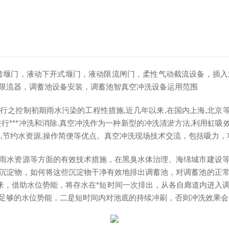
转堰门，液动下开式堰门，液动限流闸门，柔性气动截流设备，插入
限流器，调蓄池设备安装，调蓄池智真空冲洗设备运用范围
行之控制初期雨水污染的工程性措施,近几年以来,在国内上海,北京等
***冲洗和消除.真空冲洗作为一种新型的冲洗清淤方法,利用虹吸
,节约水资源,操作简便等优点。真空冲洗现场技术交流，包括吸力
雨水资源等方面的有效技术措施，在黑臭水体治理、海绵城市建设
沉淀物，如何将这些沉淀物干净有效地排出调蓄池，对调蓄池的正
起来，借助水位势能，将存水在*短时间一次排出，从各自廊道内进入
足够的水位势能，二是短时间内对池底的持续冲刷，否则冲洗效果会