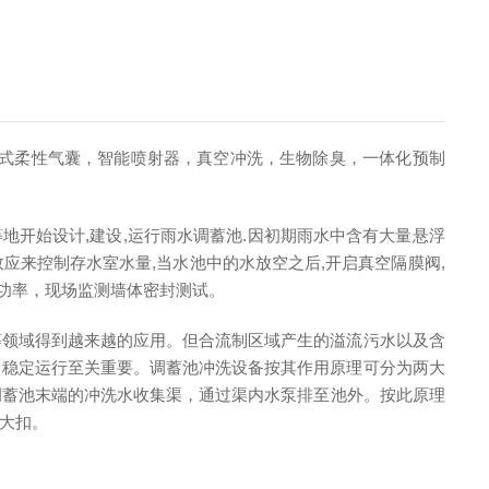
式柔性气囊，智能喷射器，真空冲洗，生物除臭，一体化预制
地开始设计,建设,运行雨水调蓄池.因初期雨水中含有大量悬浮
效应来控制存水室水量,当水池中的水放空之后,开启真空隔膜阀,
，功率，现场监测墙体密封测试。
等领域得到越来越的应用。但合流制区域产生的溢流污水以及含
常稳定运行至关重要。调蓄池冲洗设备按其作用原理可分为两大
调蓄池末端的冲洗水收集渠，通过渠内水泵排至池外。按此原理
大扣。