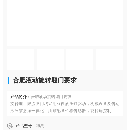
合肥液动旋转堰门要求
产品简介：
合肥液动旋转堰门要求
旋转堰、限流闸门均采用双向液压缸驱动，机械设备及传动
液压缸必须一体化；油缸配备位移传感器，能精确控制堰板
在任意位置停止，液压流速≥1.5L/min。液压管线保持*密封、
防水。活塞、阀门等类似结构由不锈钢材料制成，以防止生
产品型号：
神禹