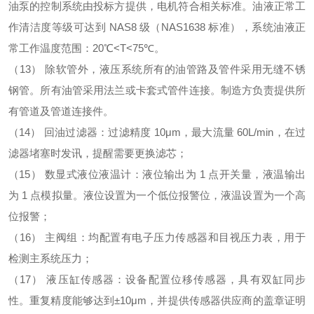
油泵的控制系统由投标方提供，电机符合相关标准。油液正常工
作清洁度等级可达到 NAS8 级（NAS1638 标准），系统油液正
常工作温度范围：20℃<T<75℃。
（13）
除软管外，液压系统所有的油管路及管件采用无缝不锈
钢管。所有油管采用法兰或卡套式管件连接。制造方负责提供所
有管道及管道连接件。
（14）
回油过滤器：过滤精度 10μm，最大流量 60L/min，在过
滤器堵塞时发讯，提醒需要更换滤芯；
（15）
数显式液位液温计：液位输出为 1 点开关量，液温输出
为 1 点模拟量。液位设置为一个低位报警位，液温设置为一个高
位报警；
（16）
主阀组：均配置有电子压力传感器和目视压力表，用于
检测主系统压力；
（17）
液压缸传感器：设备配置位移传感器，具有双缸同步
性。重复精度能够达到±10μm，并提供传感器供应商的盖章证明