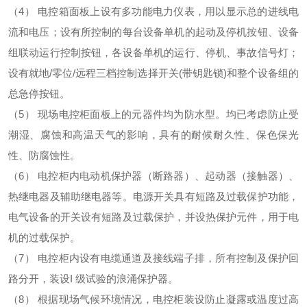
（4）
电控箱面板上设有多功能电力仪表，用以显示总的进线电
流和电压；设有所控制的每台设备单机的起动及停机按钮、设备
组联动运行控制按钮，各设备单机的运行、停机、事故信号灯；
设有就地/零位/远程三档控制选择开关(带钥匙锁)和整个设备组的
总急停按钮。
（5）
现场电控柜面板上的元器件均为防水型。均已考虑防止受
潮湿、腐蚀和高温天气的影响，具有的耐候耐久性、保色保光
性、防腐蚀性。
（6）
电控柜内电动机保护器（断路器）、起动器（接触器）、
热继电器及辅助继电器等。电源开关具有短路及过载保护功能，
电气设备的开关设有短路及过载保护，并设热保护元件，用于电
机的过载保护。
（7）
电控柜内设有电缆通道及接线端子排，所有控制及保护回
路分开，装设I 级试验的浪涌保护器。
（8）
根据现场气候环境情况，电控柜装设防止凝露或温度过高