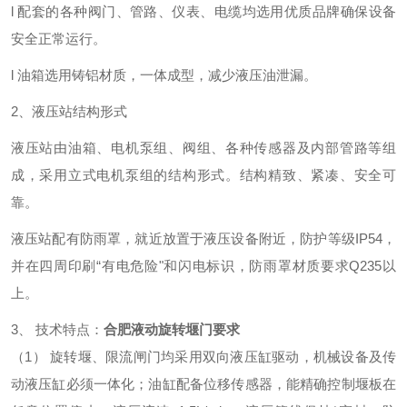
l
配套的各种阀门、管路、仪表、电缆均选用优质品牌确保设备
安全正常运行。
l
油箱选用铸铝材质
，
一体成型
，
减少液压油泄漏
。
2、液压站结构形式
液压站由油箱、电机泵组、阀组、各种传感器及内部管路等组
成，采用立式电机泵组的结构形式。结构精致、紧凑、安全可
靠。
液压站
配有防雨罩
，
就近放置于液压设备附近，
防护等级IP
54，
并在四周印刷“有电危险"和闪电标识，防雨罩材质要求Q235以
上。
3、
技术特点
：
合肥液动旋转堰门要求
（1）
旋转堰、限流闸门均采用双向液压缸驱动，机械设备及传
动液压缸必须一体化；油缸配备位移传感器，能精确控制堰板在