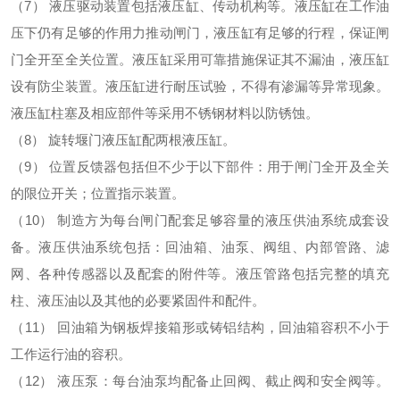
（7）
液压驱动装置包括液压缸、传动机构等。液压缸在工作油
压下仍有足够的作用力推动闸门，液压缸有足够的行程，保证闸
门全开至全关位置。液压缸采用可靠措施保证其不漏油，液压缸
设有防尘装置。液压缸进行耐压试验，不得有渗漏等异常现象。
液压缸柱塞及相应部件等采用不锈钢材料以防锈蚀。
（8）
旋转堰门液压缸配两根液压缸。
（9）
位置反馈器包括但不少于以下部件：用于闸门全开及全关
的限位开关；位置指示装置。
（10）
制造方为每台闸门配套足够容量的液压供油系统成套设
备。液压供油系统包括：回油箱、油泵、阀组、内部管路、滤
网、各种传感器以及配套的附件等。液压管路包括完整的填充
柱、液压油以及其他的必要紧固件和配件。
（11）
回油箱为钢板焊接箱形
或铸铝
结构，回油箱容积不小于
工作运行油的容积。
（12）
液压泵：每台油泵均配备止回阀、截止阀和安全阀等。