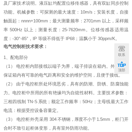
及厂家技术说明。液压缸均配置位移传感器，具有双缸同步控制
功能。机械参数：可探测的最大速度：10m/s；安装长度，自接
触面起：nnnn+100mm；最大测量频率：2701mm 以上，采样频
率 500Hz 以上；测量长度：25-7620mm。位移传感器适用温
度：-30°-85°，IP 等级不得低于 IP68；温飘小于 30ppm/K。
电气控制柜技术要求：
联系
1、
配电部分
（1）
电控柜内部接线以端子为界，端子排设在箱内。外形尺寸
顶部
保证箱内有可靠的电气距离和安全的维护空间，且便于接线。
（2）
由于电控柜所处环境恶劣，具有
的防潮、防锈、防腐蚀能
力。电控柜中所用的所有绝缘均为自熄性材料。
主要技术参数：
三相四线制
TN-S
系统
；额定工作频率
：50Hz
；主母线最大工作
电流：根据受控设备容量定。
（3）
电控柜外壳采用
304
不锈钢，厚度不小于
1.5
mm，柜门开
合时不致引起
柜体变形
，
具有室外防雨功能。