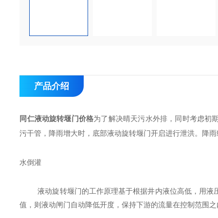
产品介绍
同仁液动旋转堰
门价格
为了解决晴天污水外排，同时考虑初
污干管，降雨
增大
时，
底部液动旋转堰门开启进行泄洪。降雨
水倒灌
液动旋转堰门
的工作原理基于根据
井内液位高低
，用液
值，则
液动闸门
自动降低开度
，保持
下游的流量
在控制范围之