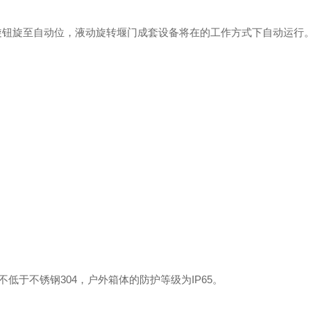
旋钮旋至自动位，
液动旋转堰门
成套设备将在的工作方式下自动运行
不低于不锈钢3
04
，户外箱体的防护等级为IP65。