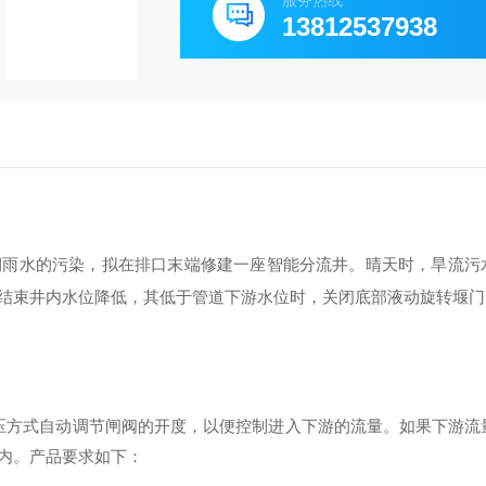
服务热线
13812537938
期雨水的污染，拟在排口末端修建一座智能分流井。晴天时，旱流污
结束井内水位降低，其低于管道下游水位时，关闭底部液动旋转堰门
压方式自动调节闸阀的开度，以便控制进入下游的流量。如果
下游
流
内
。产品要求如下：