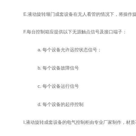
E
.
液动旋转堰门
成套设备在无人看管的情况下，将操作
F
.每台控制箱应提供以下无源触点信号及接口端子：
a.
每个设备允许远控状态信号；
b.
每个设备故障信号
c.
每个设备运行信号
d.
每个设备的起停控制
I.
液动旋转
成套设备的电气控制柜由专业厂家制作，材质