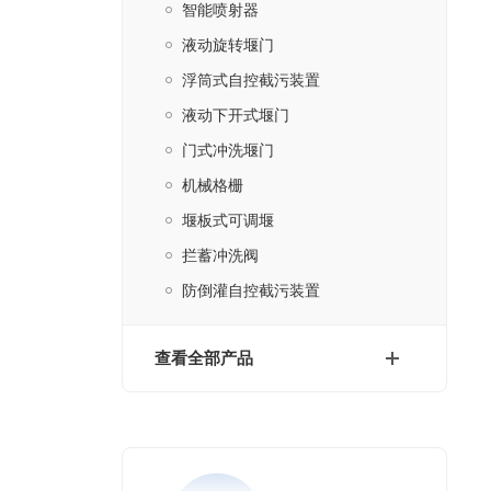
智能喷射器
液动旋转堰门
浮筒式自控截污装置
液动下开式堰门
门式冲洗堰门
机械格栅
堰板式可调堰
拦蓄冲洗阀
防倒灌自控截污装置
查看全部产品