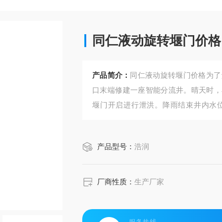
同仁液动旋转堰门价格
产品简介：
同仁液动旋转堰门价格为了
口末端修建一座智能分流井。晴天时，
堰门开启进行泄洪。降雨结束井内水
门，防止海
水倒灌液动旋转堰门的工作原理基于根
产品型号：
浩润
便控制进入下游的流量。如果下游流量
厂商性质：
生产厂家