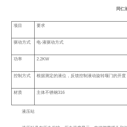
同仁
项目
要求
驱动方式
电-液驱动方式
功率
2.2KW
控制方式
根据测定的
液位
，反馈控制
液动旋转堰门
的开度
材质
主体不锈钢3
16
液压站