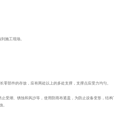
输到施工现场。
。
）
定。对细长零部件的存放，应有两处以上的多处支撑，支撑点应受力均匀。
防止受潮、锈蚀和风沙等，使用防雨布遮盖，为防止设备变形，结构
蚀。