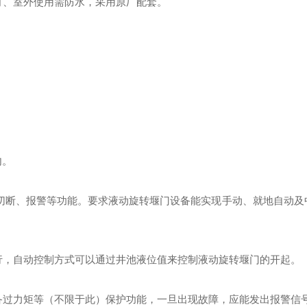
灯、室外使用需防水，采用原厂配套。
内
。
切断、报警等功能。要求
液动旋转堰门
设备能实现手动、就地自动及
行，自动控制方式可以通过
井
池液位
值来控制
液动旋转堰门
的开
起
。
备过力矩等（不限于此）保护功能，一旦出现故障，应能发出报警信