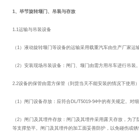
1
、毕节旋转堰门、吊装与存放
1
.1运输与吊装设备
（1）
液动旋转堰门等设
备的运输采用载重汽车由生产厂家运
（2）安装现场吊装设备：
闸门、
堰门由需方
用吊车进行
吊装
2.2设备的保管
由需方保管（到货当天不能安装的情况下使用
（1）
闸门
设备存放：
应符合DL/T5019-94中的有关规
（2）闸门及其埋件存放：
闸门及其埋件采用露天存放，为了
等支撑垫平。闸门及其埋件的加工面妥善防护，以免碰伤或锈