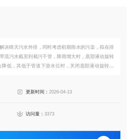
解决晴天污水外排，同时考虑初期雨水的污染，拟在排
旱流污水截至到截污干管，降雨增大时，底部液动旋转
位降低，其低于管道下游水位时，关闭底部液动旋转堰
据井内液位高低，用液压方式自动调节闸阀的开度，以
更新时间：
2026-04-13
超过设定值，则液动闸门自动降低开
访问量：
3373