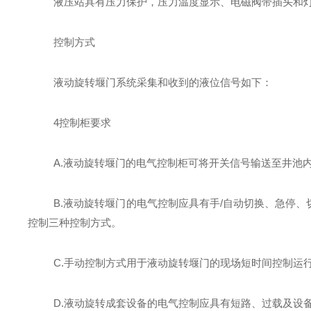
液压站具有压力保护，压力温度显示、电磁阀带插头和
控制方式
液动旋转堰门
系统采集和收到的
液位
信号如下：
4
控制柜要求
A.
液动旋转堰门
的
电气控制柜
可将开关信号输送至
井
池
B.
液动旋转堰门
的电气控制应具有手/自动切换、急停、
控制三种控制方式。
C.手动控制方式用于
液动旋转堰门
的现场短时间控制运
D
.
液动旋转
成套设备的电气控制应具有短路、过载及设