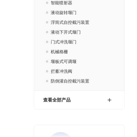
智能喷射器
液动旋转堰门
浮筒式自控截污装置
液动下开式堰门
门式冲洗堰门
机械格栅
堰板式可调堰
拦蓄冲洗阀
防倒灌自控截污装置
查看全部产品