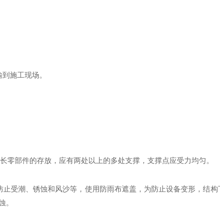
输到施工现场。
。
）
定。对细长零部件的存放，应有两处以上的多处支撑，支撑点应受力均匀。
防止受潮、锈蚀和风沙等，使用防雨布遮盖，为防止设备变形，结构
蚀。