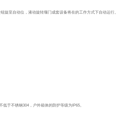
旋钮旋至自动位，
液动旋转堰门
成套设备将在的工作方式下自动运行
不低于不锈钢3
04
，户外箱体的防护等级为IP65。