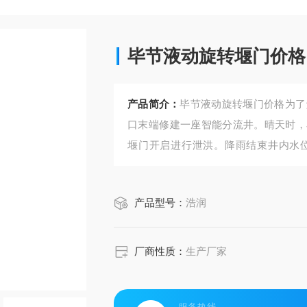
毕节液动旋转堰门价格
产品简介：
毕节液动旋转堰门价格为了
口末端修建一座智能分流井。晴天时，
堰门开启进行泄洪。降雨结束井内水
门，防止海
水倒灌液动旋转堰门的工作原理基于根
产品型号：
浩润
便控制进入下游的流量。如果下游流量
厂商性质：
生产厂家