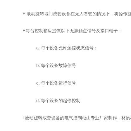
E
.
液动旋转堰门
成套设备在无人看管的情况下，将操作
F
.每台控制箱应提供以下无源触点信号及接口端子：
a.
每个设备允许远控状态信号；
b.
每个设备故障信号
c.
每个设备运行信号
d.
每个设备的起停控制
I.
液动旋转
成套设备的电气控制柜由专业厂家制作，材质