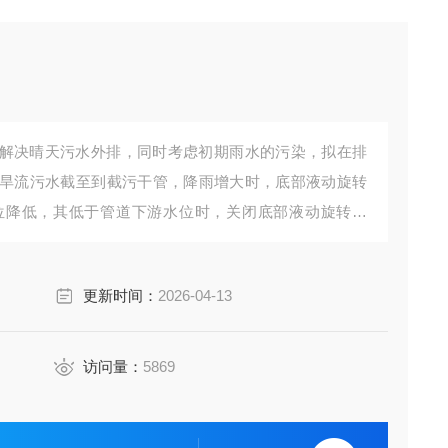
解决晴天污水外排，同时考虑初期雨水的污染，拟在排
旱流污水截至到截污干管，降雨增大时，底部液动旋转
位降低，其低于管道下游水位时，关闭底部液动旋转堰
据井内液位高低，用液压方式自动调节闸阀的开度，以
更新时间：
2026-04-13
超过设定值，则液动闸门自动降低开度，
访问量：
5869