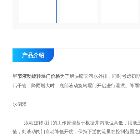
产品介绍
毕节液动旋转堰
门价格
为了解决晴天污水外排，同时考虑初
污干管，降雨
增大
时，
底部液动旋转堰门开启进行泄洪。降雨
水倒灌
液动旋转堰门
的工作原理基于根据
井内液位高低
，用液
值，则
液动闸门
自动降低开度
，保持
下游的流量
在控制范围之