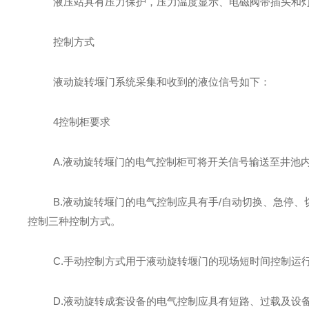
液压站具有压力保护，压力温度显示、电磁阀带插头和
控制方式
液动旋转堰门
系统采集和收到的
液位
信号如下：
4
控制柜要求
A.
液动旋转堰门
的
电气控制柜
可将开关信号输送至
井
池
B.
液动旋转堰门
的电气控制应具有手/自动切换、急停、
控制三种控制方式。
C.手动控制方式用于
液动旋转堰门
的现场短时间控制运
D
.
液动旋转
成套设备的电气控制应具有短路、过载及设