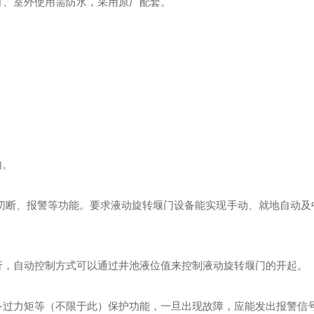
灯、室外使用需防水，采用原厂配套。
内
。
切断、报警等功能。要求
液动旋转堰门
设备能实现手动、就地自动及
行，自动控制方式可以通过
井
池液位
值来控制
液动旋转堰门
的开
起
。
备过力矩等（不限于此）保护功能，一旦出现故障，应能发出报警信