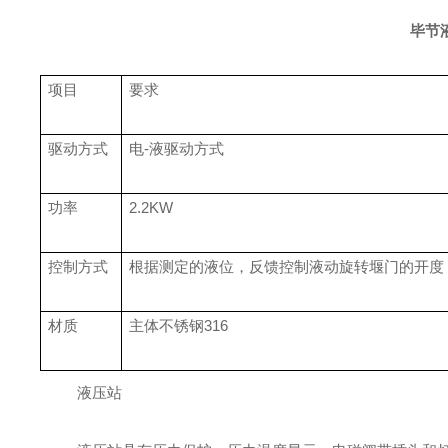
毕节
项目
要求
驱动方式
电-液驱动方式
功率
2.2KW
控制方式
根据测定的
液位
，反馈控制
液动旋转堰门
的开度
材质
主体不锈钢3
16
液压站