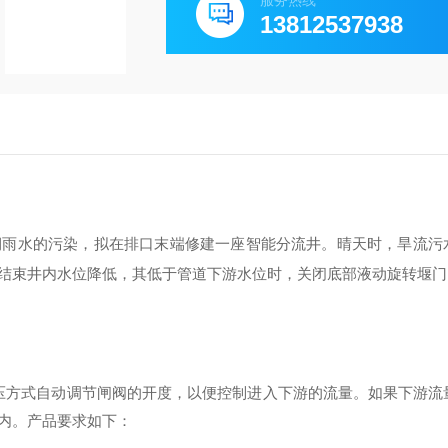
服务热线
13812537938
期雨水的污染，拟在排口末端修建一座智能分流井。晴天时，旱流污
结束井内水位降低，其低于管道下游水位时，关闭底部液动旋转堰门
压方式自动调节闸阀的开度，以便控制进入下游的流量。如果
下游
流
内
。产品要求如下：