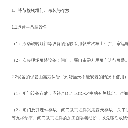
1
、毕节旋转堰门、吊装与存放
1
.1运输与吊装设备
（1）
液动旋转堰门等设
备的运输采用载重汽车由生产厂家运
（2）安装现场吊装设备：
闸门、
堰门由需方
用吊车进行
吊装
2.2设备的保管
由需方保管（到货当天不能安装的情况下使用
（1）
闸门
设备存放：
应符合DL/T5019-94中的有关规
（2）闸门及其埋件存放：
闸门及其埋件采用露天存放，为了
等支撑垫平。闸门及其埋件的加工面妥善防护，以免碰伤或锈