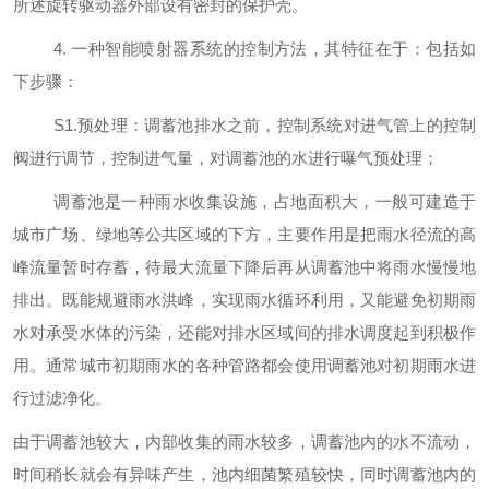
所述旋转驱动器外部设有密封的保护壳。
4.
一种智能喷射器系统的控制方法，其特征在于：包括如
下步骤：
S1.预处理：调蓄池排水之前，控制系统对进气管上的控制
阀进行调节，控制进气量，对调蓄池的水进行曝气预处理；
调蓄池是一种雨水收集设施，占地面积大，一般可建造于
城市广场、绿地等公共区域的下方，主要作用是把雨水径流的高
峰流量暂时存蓄，待最大流量下降后再从调蓄池中将雨水慢慢地
排出。既能规避雨水洪峰，实现雨水循环利用，又能避免初期雨
水对承受水体的污染，还能对排水区域间的排水调度起到积极作
用。通常城市初期雨水的各种管路都会使用调蓄池对初期雨水进
行过滤净化。
由于调蓄池较大，内部收集的雨水较多，调蓄池内的水不流动，
时间稍长就会有异味产生，池内细菌繁殖较快，同时调蓄池内的